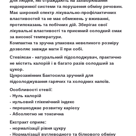
для людей, які страждають на захворювання
ендокринної системи та порушення обміну речовин.
Має широкий спектр лікувально-профілактичних
властивостей та не має обмежень у вживанні,
протипоказань та побічних дій. Зберігає свої
лікувальні властивості та приємний солодкий смак
за високої температури.
Компактна та зручна упаковка невеликого розміру
дозволяє завжди мати її при собі.
Стевіясан - натуральний підсолоджувач, практично
не містить калорій і в багато разів солодший за
цукор.
Цукрозамінник Бактосила зручний для
підсолоджування гарячих та холодних напоїв.
Особливості стевії:
- Нуль калорій
- нульовий глікемічний індекс
- перешкоджає розвитку карієсу
- Абсолютно не токсична
Екстракт сприяє:
- нормалізації рівня цукру
- Нормалізації вуглеводного та білкового обміну