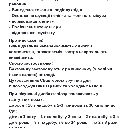
речовин
- Виведення токсинів, радіонуклідів
- Оновлення функції печінки та жовчного міхура
- нормалізації апетиту
- Поліпшення стану шкіри
- підвищення імунітету
Протипоказання:
індивідуальна непереносимість одного з
компонентів, галактоземія, гостра непрохідність
кишківника.
Спосіб застосування:
Бактосилу застосовують у розчиненому (у воді чи
інших напоях) вигляді.
Цукрозамінник СБактосила зручний для
підсолоджування гарячих та холодних напоїв.
При лікуванні дисбактеріозу призначають у
наступних дозах:
дорослі: 10 г на добу в 2-3 прийоми за 30 хвилин до
їди;
діти: з 1 року – 1 г на добу, у 2 роки – 2 г на добу, з 3-х
до 6 років – 3 г на добу, з 6 до 14 років – по 2 г 3 рази