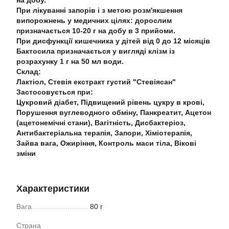
на добу.
При лікуванні запорів і з метою розм'якшення
випорожнень у медичних цілях: дорослим
призначається 10-20 г на добу в 3 прийоми.
При дисфункції кишечника у дітей від 0 до 12 місяців
Бактосила призначається у вигляді клізм із
розрахунку 1 г на 50 мл води.
Склад:
Лактіол, Стевія екстракт густий "Стевіясан"
Застосовується при:
Цукровий діабет, Підвищений рівень цукру в крові,
Порушення вуглеводного обміну, Панкреатит, Ацетон
(ацетонемічні стани), Вагітність, Дисбактеріоз,
Антибактеріальна терапія, Запори, Хіміотерапія,
Зайва вага, Ожиріння, Контроль маси тіла, Вікові
зміни
Характеристики
Вага
80 г
Страна