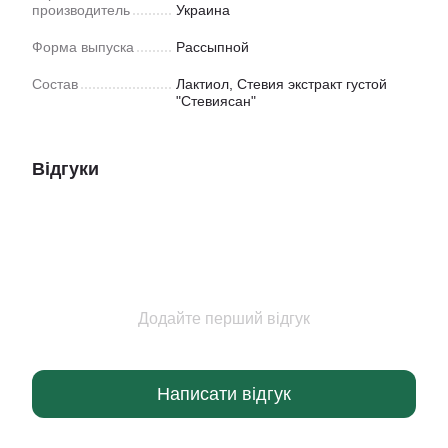
производитель
Украина
Форма выпуска
Рассыпной
Состав
Лактиол, Стевия экстракт густой
"Стевиясан"
Відгуки
Додайте перший відгук
Написати відгук