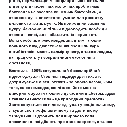
рівня, нормалізація мікрофлори кишечника. На
відміну від численних молочних пробіотиків,
бактосила не заселяє кишечник бактеріями, а
створює дуже сприятливі умови для розвитку
власних та активізує їх. Як природний замінник
цукру, бактосил не тільки підсолодить необхідні
страви і напої, але і збагатить їх корисність.
Вона особливо рекомендована дітям і людям
похилого віку, діабетикам, які пройшли курс
антибіотиків, мають надмірну вагу, а також людям,
які працюють у несприятливій екологічній
обстановці.
Бактсила - 100% натуральний безкалорійний
підсолоджувач Стевіясан підійде для тих, хто
дотримується дієти, стежить за своєю вагою, крім
того, за рекомендацією лікаря, його можна
використовувати людям з цукровим діабетом, адже
Стевіясан Бактосила - це природний пребіотик.
Застосовується як підсолоджувач у раціональному,
лікувально-профілактичному та дієтичному
харчуванні. Підходить для широкого кола
споживачів, які дбають про своє здоров'я, а також