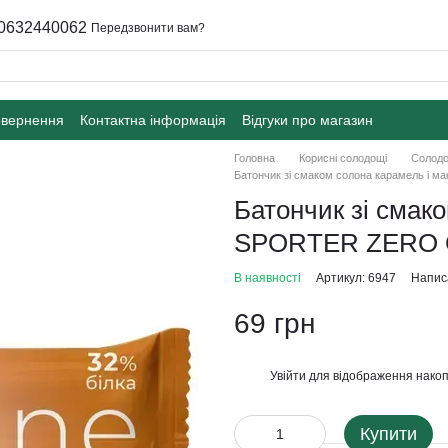
0632440062
Передзвонити вам?
овернення
Контактна інформація
Відгуки про магазин
Головна
Корисні солодощі
Солодо
Батончик зі смаком солона карамель і 
Батончик зі смако
SPORTER ZERO O
В наявності
Артикул: 6947
Написа
69 грн
Увійти
для відображення накоп
%
Купити