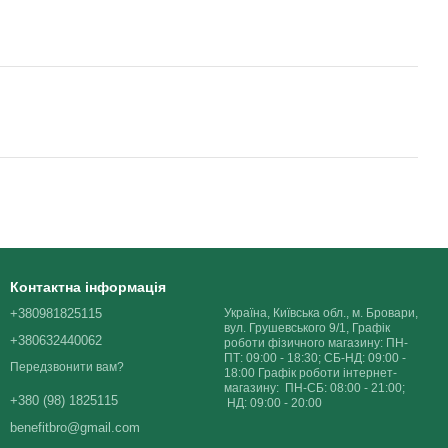
Контактна інформація
+380981825115
Україна, Київська обл., м. Бровари,
вул. Грушевського 9/1, Графік
+380632440062
роботи фізичного магазину: ПН-
ПТ: 09:00 - 18:30; СБ-НД: 09:00 -
Передзвонити вам?
18:00 Графік роботи інтернет-
магазину: ПН-СБ: 08:00 - 21:00;
+380 (98) 1825115
НД: 09:00 - 20:00
benefitbro@gmail.com