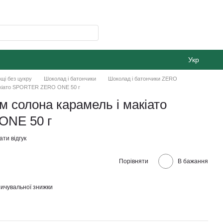
Укр
щі без цукру
Шоколад і батончики
Шоколад і батончики ZERO
макіато SPORTER ZERO ONE 50 г
м солона карамель і макіато
NE 50 г
ти відгук
Порівняти
В бажання
ичувальної знижки