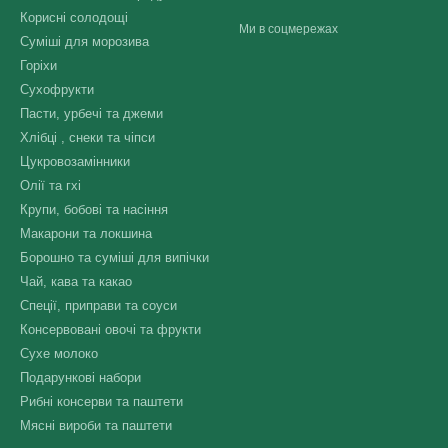
Корисні солодощі
Ми в соцмережах
Суміші для морозива
Горіхи
Сухофрукти
Пасти, урбечі та джеми
Хлібці , снеки та чіпси
Цукровозамінники
Олії та гхі
Крупи, бобові та насіння
Макарони та локшина
Борошно та суміші для випічки
Чай, кава та какао
Спеції, приправи та соуси
Консервовані овочі та фрукти
Сухе молоко
Подарункові набори
Рибні консерви та паштети
Мясні вироби та паштети