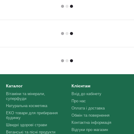
Каталог
Клієнтам
Вітаміни та мінерали,
Вхід до кабінету
суперфуди
Про нас
Натуральна косметика
Оплата і доставка
ЕКО товари для прибирання
Обмін та повернення
будинку
Контактна інформація
Швидкі здорові страви
Відгуки про магазин
Веганські та пісні продукти