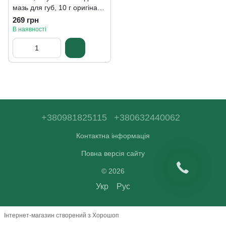
мазь для губ, 10 г оригінал
Blistex
269 грн
В наявності
+380981825115
+380632440062
Контактна інформація
Повна версія сайту
© 2026
Укр
Рус
Інтернет-магазин створений з Хорошоп