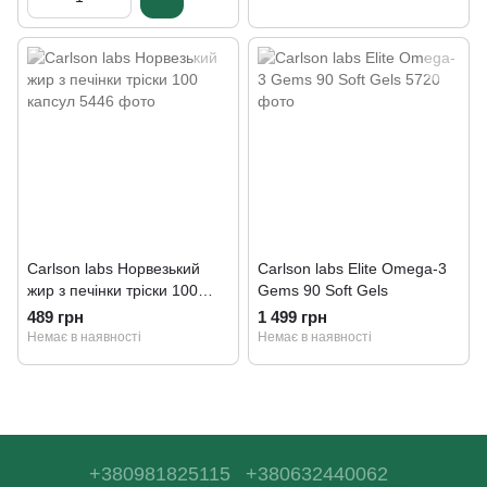
Carlson labs Норвезький
Carlson labs Elite Omega-3
жир з печінки тріски 100
Gems 90 Soft Gels
капсул
489 грн
1 499 грн
Немає в наявності
Немає в наявності
+380981825115
+380632440062