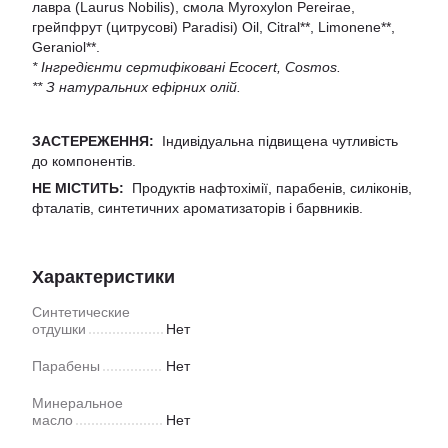
лавра (Laurus Nobilis), смола Myroxylon Pereirae,
грейпфрут (цитрусові) Paradisi) Oil, Citral**, Limonene**,
Geraniol**.
* Інгредієнти сертифіковані Ecocert, Cosmos.
** З натуральних ефірних олій.
ЗАСТЕРЕЖЕННЯ:
Індивідуальна підвищена чутливість
до компонентів.
НЕ МІСТИТЬ:
Продуктів нафтохімії, парабенів, силіконів,
фталатів, синтетичних ароматизаторів і барвників.
Характеристики
Синтетические
отдушки
Нет
Парабены
Нет
Минеральное
масло
Нет