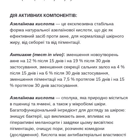
ДІЯ АКТИВНИХ КОМПОНЕНТІВ:
Азелаїнова кислота
— це ексклюзивна стабільна
форма натуральної азелаїнової кислоти, що діє як
ефективний засіб проти акне, для нормалізації шкірного
жиру, від себореї та від пігментації.
Антиакне (тест in vivo)
:
зменшення новоутворень
акне на 12 % після 15 днів і на 19 % після 30 днів
застосування, зменшення секреції сальних залоз на 4 %
після 15 днів і на 6 % після 30 днів застосування,
зменшення пігментації на 7,5 % протягом 15 днів і на 15
% протягом 30 днів застосування.
Азелаїнова кислота
— сполука, яка природно міститься
в пшениці та ячмені, а також у мікробіомі шкіри.
Багатофункціональний інгредієнт для догляду за шкірою:
знищує бактерії, що викликають акне, впливає на
гіперактивні меланоцити і завдяки цьому висвітлює
пігментацію, очищує пори, розчиняє комедони
(дослідження). Кислота має антибактеріальні властивості