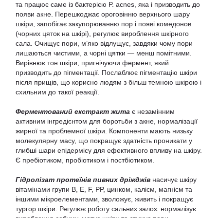
та працює саме із бактерією P. acnes, яка і призводить до
появи акне. Перешкоджає ороговінню верхнього шару
шкіри, запобігає закупорюванню пор і появі комедонов
(чорних цяток на шкірі), регулює вироблення шкірного
сала. Очищує пори, м’яко відлущує, завдяки чому пори
лишаються чистими, а чорні цятки — менш помітними.
Вирівнює тон шкіри, пригнічуючи фермент, який
призводить до пігментації. Послаблює пігментацію шкіри
після прищів, що корисно людям з більш темною шкірою і
схильним до такої реакції.
Ферментований екстракт жита
є незамінним
активним інгредієнтом для боротьби з акне, нормалізації
жирної та проблемної шкіри. Компоненти мають низьку
молекулярну масу, що покращує здатність проникати у
глибші шари епідермісу для ефективного впливу на шкіру.
Є пребіотиком, пробіотиком і постбіотиком.
Гідролізат протеїнів пивних дріжджів
насичує шкіру
вітамінами групи B, E, F, PP, цинком, калієм, магнієм та
іншими мікроелементами, зволожує, живить і покращує
тургор шкіри. Регулює роботу сальних залоз: нормалізує