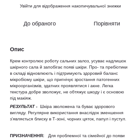
Увійти
для відображення накопичувальної знижки
%
До обраного
Порівняти
Опис
Крем контролює роботу сальних залоз, усуває надлишок
шкірного сала й запобігає появі шкіри. Про- та пребіотики
в складі відновлюють і підтримують здоровий баланс
мікробіому шкіри, що пригнічує зростання патогенних
мікроорганізмів, здатних проявлятися і акне. Легка
текстура добре зволожує, не обтяжує шкоду і є основою
під макіяж.
РЕЗУЛЬТАТ -
Шкіра зволожена та буває здорового
вигляду. Регулярне використання внаслідок зменшення
з’являється блиску в Т-зоні, чорних цяток, папул і пустул.
ПРИЗНАЧЕННЯ:
Для проблемної та сімейної до появи