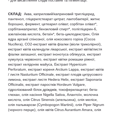
- для висвітлення слідів постакне та пігментації.
СКЛАД:
Аква, каприловий/каприновий тригліцерид,
пантенол, гліцерилстеарат цитрат, лактобактерії, житнє
борошно, фермент, цетеарил оліват, сорбітан оліват*,
сорбітанкаприлат, бензиловий спирт*, полігліцерин-6,
азелаїнова кислота, бетаїн*, бета-циклодекстрин, Олія
ядра арганії спінозної, олія кокосового горіха (Cocos
Nucifera), СО2-екстракт квітів фіалки (віоли триколірної),
екстракт квітів календули лікарської, екстракт квітів/листя
фіалки запашної, екстракт інонотуса облікууса, екстракт
хумулуса червоного, екстракт квітки ромашки ріжної,
екстракт хелідонію майуса, Екстракт Hypericum
Perforatum, екстракт кореня Arctium Lappa, екстракт квітів
/ листя Nasturtium Officinale, екстракт плодів цитрусового
лимона, екстракт листя Hedera Helix, екстракт Saponaria
Officinalis, екстракт паростків Hordeum Vulgare,
гідролізований білок дріжджів, токоферилацетат, бета-
глюкан, олія насіння Nigella Sativa, Алантоїн, молочна
кислота, олія Citrus Sinensis (апельсина), олія меліси,
олія пальмарози (Cymbopogon Martinii), олія Piper Nigrum
(чорного перцю), олія квітів Citrus Aurantium Amara, олія