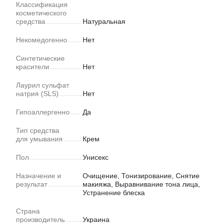
Классификация
косметического
средства
Натуральная
Некомедогенно
Нет
Синтетические
красители
Нет
Лаурил сульфат
натрия (SLS)
Нет
Гипоаллергенно
Да
Тип средства
для умывания
Крем
Пол
Унисекс
Назначение и
Очищение, Тонизирование, Снятие
результат
макияжа, Выравнивание тона лица,
Устранение блеска
Страна
производитель
Украина