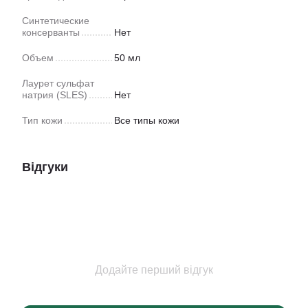
Синтетические
консерванты
Нет
Объем
50 мл
Лаурет сульфат
натрия (SLES)
Нет
Тип кожи
Все типы кожи
Відгуки
Додайте перший відгук