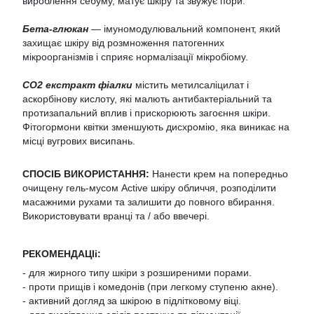
вироблення себуму, матує шкіру та звужує пори.
Бета-глюкан
— імуномодулювальний компонент, який
захищає шкіру від розмноження патогенних
мікроорганізмів і сприяє нормалізації мікробіому.
CO2 екстракт фіалки
містить метилсаліцилат і
аскорбінову кислоту, які малють антибактеріальний та
протизапальний вплив і прискорюють загоєння шкіри.
Фітогормони квітки зменшують дисхромію, яка виникає на
місці вугрових висипань.
СПОСІБ ВИКОРИСТАННЯ:
Нанести крем на попередньо
очищену гель-мусом Active шкіру обличчя, розподілити
масажними рухами та залишити до повного вбирання.
Використовувати вранці та / або ввечері.
РЕКОМЕНДАЦІі:
- для жирного типу шкіри з розширеними порами.
- проти прищів і комедонів (при легкому ступеню акне).
- активний догляд за шкірою в підлітковому віці.