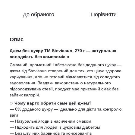
До обраного
Порівняти
Опис
Джем без цукру ТМ Steviasun, 270 г — натуральна
солодкість без компромісів
Смачний, ароматний і абсолютно без доданого цукру —
джем від Steviasun створений для тих, хто цінує здорове
харчування, але не готовий відмовлятися від солодкого
задоволення. Завдяки використанню натурального
підсолоджувача стевії, продукт має приємний смак без
зайвих калорій.
✨
Чому варто обрати саме цей джем?
— 0% доданого цукру — ідеально для дієти та контролю
ваги
— Натуральні ягоди з насиченим смаком
— Підходить для людей із цукровим діабетом
— Без штучних барвників та консервантів