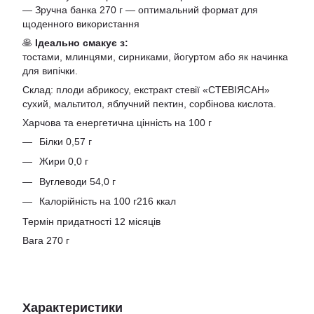
— Зручна банка 270 г — оптимальний формат для
щоденного використання
🥞
Ідеально смакує з:
тостами, млинцями, сирниками, йогуртом або як начинка
для випічки.
Склад: плоди абрикосу, екстракт стевії «СТЕВІЯСАН»
сухий, мальтитол, яблучний пектин, сорбінова кислота.
Харчова та енергетична цінність на 100 г
Білки 0,57 г
Жири 0,0 г
Вуглеводи 54,0 г
Калорійність на 100 г216 ккал
Термін придатності 12 місяців
Вага 270 г
Характеристики