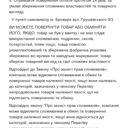
5. Отримайте повернення оплати протягом 14 днів, за
умови збереження споживчих властивостей та товарного
вигляду.
- У пункті самовивозу м. Бровари вул. Грушевського 9/1
ВИ МОЖЕТЕ ПОВЕРНУТИ ТОВАР АБО ОБМІНЯТИ
ЙОГО, ЯКЩО: товар не був у вжитку і не має слідів
використання споживачем: подряпин, сколів,
потертостей, плям тощо; товар повністю
укомплектований та збережена фабрична упаковка;
збережено всі ярлики та заводське маркування; товар
зберігає товарний вигляд та свої споживчі властивості.
Відповідно до Закону «Про захист прав споживачів»,
компанія може відмовити споживачеві в обміні та
поверненні товарів належної якості, якщо вони належать
до категорій, зазначених у чинному Переліку
непродовольчих товарів належної якості, що не
підлягають поверненню та обміну.
Відповідно закону
"Про захист прав споживачів»
, компанія
може відмовити споживачеві в обміні та поверненні
товарів належної якості, якщо вони відносяться до
категорій, зазначених у чинному
Переліку