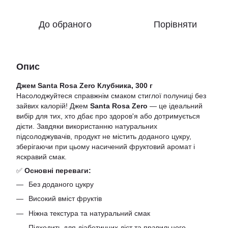
До обраного
Порівняти
Опис
Джем Santa Rosa Zero Клубника, 300 г
Насолоджуйтеся справжнім смаком стиглої полуниці без
зайвих калорій! Джем
Santa Rosa Zero
— це ідеальний
вибір для тих, хто дбає про здоров'я або дотримується
дієти. Завдяки використанню натуральних
підсолоджувачів, продукт не містить доданого цукру,
зберігаючи при цьому насичений фруктовий аромат і
яскравий смак.
✅
Основні переваги:
Без доданого цукру
Високий вміст фруктів
Ніжна текстура та натуральний смак
Підходить для діабетичних дієт та правильного