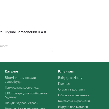
ra Original негазований 0.4 л
вності
Каталог
Клієнтам
Вітаміни та мінерали,
Вхід до кабінету
суперфуди
Про нас
Натуральна косметика
Оплата і доставка
ЕКО товари для прибирання
Обмін та повернення
будинку
Контактна інформація
Швидкі здорові страви
Відгуки про магазин
Веганські та пісні продукти