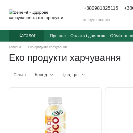
Перейти до основного контенту
+380981825115
+38
Каталог
Про нас
Оплата і доставка
Обмін та п
Головна
Еко продукти харчування
Еко продукти харчування
Фільтр
Бренд
Ціна, грн