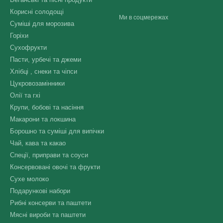
Корисні солодощі
Ми в соцмережах
Суміші для морозива
Горіхи
Сухофрукти
Пасти, урбечі та джеми
Хлібці , снеки та чіпси
Цукровозамінники
Олії та гхі
Крупи, бобові та насіння
Макарони та локшина
Борошно та суміші для випічки
Чай, кава та какао
Спеції, приправи та соуси
Консервовані овочі та фрукти
Сухе молоко
Подарункові набори
Рибні консерви та паштети
Мясні вироби та паштети