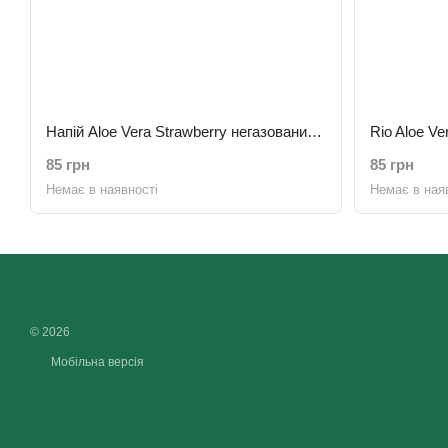
Напій Aloe Vera Strawberry негазований 0.5 л
Rio Aloe Ve
85 грн
85 грн
Немає в наявності
Немає в ная
© 2026
Мобільна версія