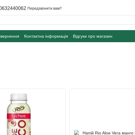
0632440062
Передзвонити вам?
овернення
Контактна інформація
Відгуки про магазин