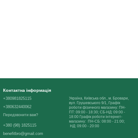
Контактна інформація
+380981825115
Україна, Київська обл., м. Бровари,
вул. Грушевського 9/1, Графік
+380632440062
роботи фізичного магазину: ПН-
ПТ: 09:00 - 18:30; СБ-НД: 09:00 -
Передзвонити вам?
18:00 Графік роботи інтернет-
магазину: ПН-СБ: 08:00 - 21:00;
+380 (98) 1825115
НД: 09:00 - 20:00
benefitbro@gmail.com