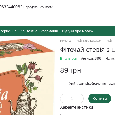
0632440062
Передзвонити вам?
овернення
Контактна інформація
Відгуки про магазин
Головна
Чай, кава та какао
Чай
Фіточай стевія з
В наявності
Артикул: 1906
Написа
89 грн
Увійти
для відображення накоп
%
Купити
Характеристики