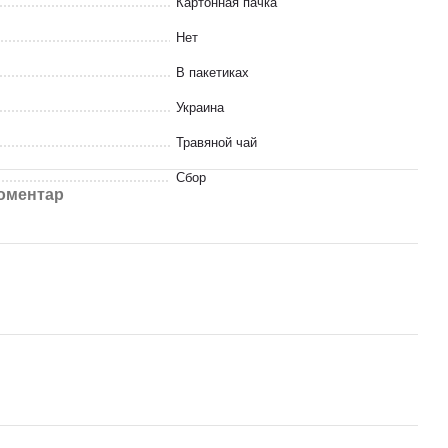
Картонная пачка
Нет
В пакетиках
Украина
Травяной чай
Сбор
коментар