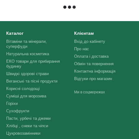
Каталог
Клієнтам
Вітаміни та мінерали,
Вхід до кабінету
суперфуди
Про нас
Натуральна косметика
Оплата і доставка
ЕКО товари для прибирання
Обмін та повернення
будинку
Контактна інформація
Швидкі здорові страви
Відгуки про магазин
Веганські та пісні продукти
Корисні солодощі
Ми в соцмережах
Суміші для морозива
Горіхи
Сухофрукти
Пасти, урбечі та джеми
Хлібці , снеки та чіпси
Цукровозамінники