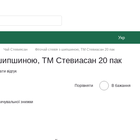
Укр
Чай Стевиясан
Фіточай стевія з шипшиною, ТМ Стевиасан 20 пак
 шипшиною, ТМ Стевиасан 20 пак
ти відгук
Порівняти
В бажання
ичувальної знижки