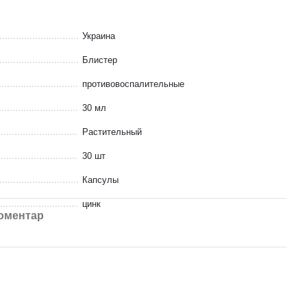
Украина
Блистер
противовоспалительные
30 мл
Растительный
30 шт
Капсулы
цинк
коментар