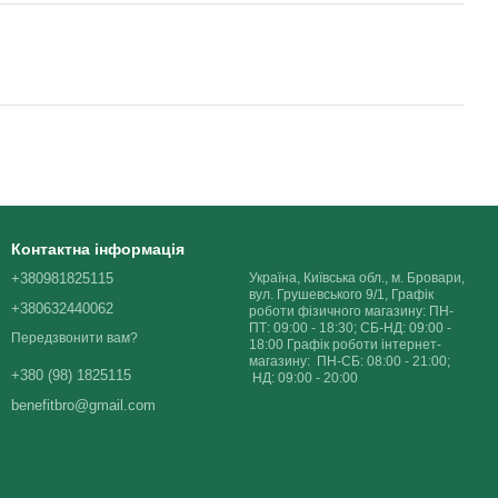
Контактна інформація
+380981825115
Україна, Київська обл., м. Бровари,
вул. Грушевського 9/1, Графік
+380632440062
роботи фізичного магазину: ПН-
ПТ: 09:00 - 18:30; СБ-НД: 09:00 -
Передзвонити вам?
18:00 Графік роботи інтернет-
магазину: ПН-СБ: 08:00 - 21:00;
+380 (98) 1825115
НД: 09:00 - 20:00
benefitbro@gmail.com