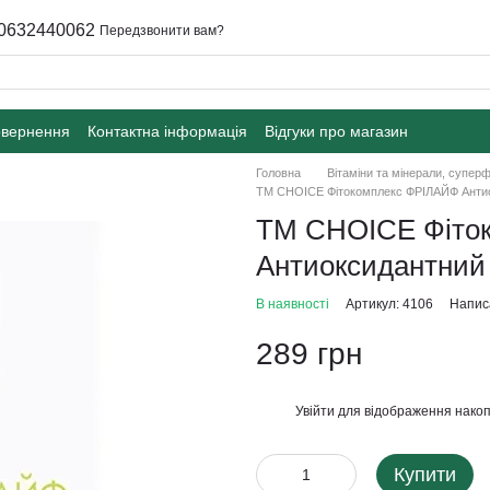
0632440062
Передзвонити вам?
овернення
Контактна інформація
Відгуки про магазин
Головна
Вітаміни та мінерали, супер
ТМ CHOICE Фітокомплекс ФРІЛАЙФ Антио
ТМ CHOICE Фіто
Антиоксидантний 
В наявності
Артикул: 4106
Написа
289 грн
Увійти
для відображення накоп
%
Купити