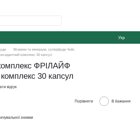
Укр
фуди
Вітаміни та мінерали, суперфуди Чойс
ксидантний комплекс 30 капсул
комплекс ФРІЛАЙФ
комплекс 30 капсул
ти відгук
Порівняти
В бажання
ичувальної знижки