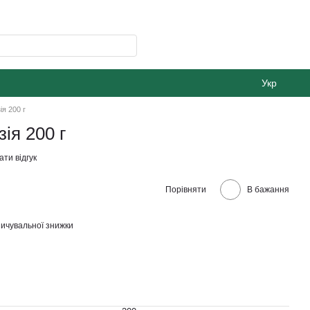
Укр
ія 200 г
ія 200 г
ти відгук
Порівняти
В бажання
ичувальної знижки