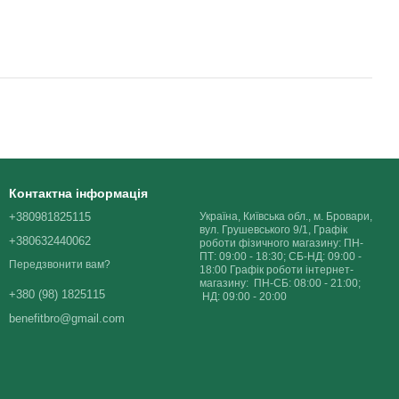
Контактна інформація
+380981825115
Україна, Київська обл., м. Бровари,
вул. Грушевського 9/1, Графік
+380632440062
роботи фізичного магазину: ПН-
ПТ: 09:00 - 18:30; СБ-НД: 09:00 -
Передзвонити вам?
18:00 Графік роботи інтернет-
магазину: ПН-СБ: 08:00 - 21:00;
+380 (98) 1825115
НД: 09:00 - 20:00
benefitbro@gmail.com