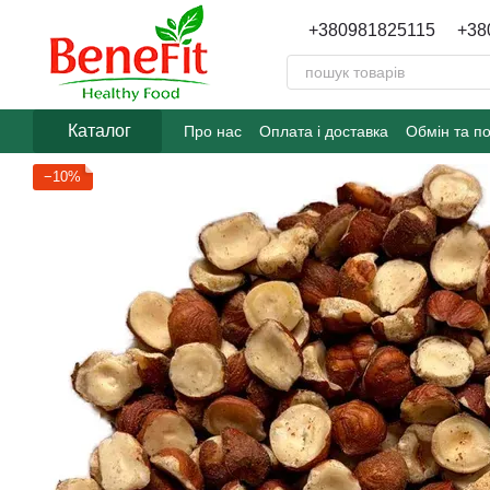
Перейти до основного контенту
+380981825115
+38
Каталог
Про нас
Оплата і доставка
Обмін та п
−10%