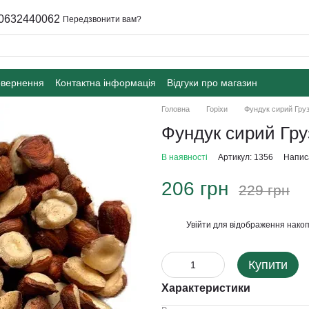
0632440062
Передзвонити вам?
овернення
Контактна інформація
Відгуки про магазин
Головна
Горіхи
Фундук сирий Груз
Фундук сирий Груз
В наявності
Артикул: 1356
Написа
206 грн
229 грн
Увійти
для відображення накоп
%
Купити
Характеристики