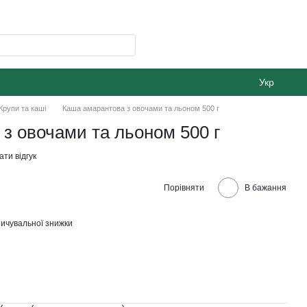
Укр
Крупи та каші
Каша амарантова з овочами та льоном 500 г
з овочами та льоном 500 г
ти відгук
Порівняти
В бажання
ичувальної знижки