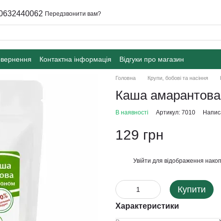
0632440062
Передзвонити вам?
овернення
Контактна інформація
Відгуки про магазин
Головна
Крупи, бобові та насіння
Каша амарантова 
В наявності
Артикул: 7010
Написа
129 грн
Увійти
для відображення накоп
%
Купити
Характеристики