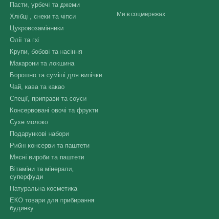
Пасти, урбечі та джеми
Ми в соцмережах
Хлібці , снеки та чіпси
Цукровозамінники
Олії та гхі
Крупи, бобові та насіння
Макарони та локшина
Борошно та суміші для випічки
Чай, кава та какао
Спеції, приправи та соуси
Консервовані овочі та фрукти
Сухе молоко
Подарункові набори
Рибні консерви та паштети
Мясні вироби та паштети
Вітаміни та мінерали,
суперфуди
Натуральна косметика
ЕКО товари для прибирання
будинку