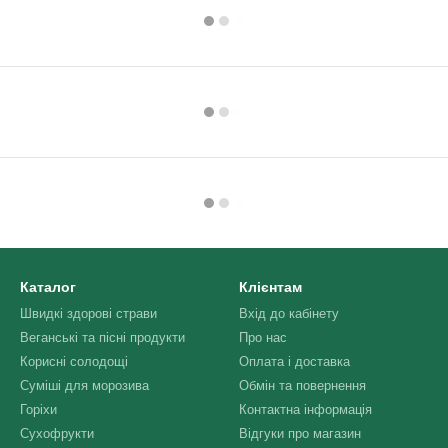
Каталог
Клієнтам
Швидкі здорові страви
Вхід до кабінету
Веганські та пісні продукти
Про нас
Корисні солодощі
Оплата і доставка
Суміші для морозива
Обмін та повернення
Горіхи
Контактна інформація
Сухофрукти
Відгуки про магазин