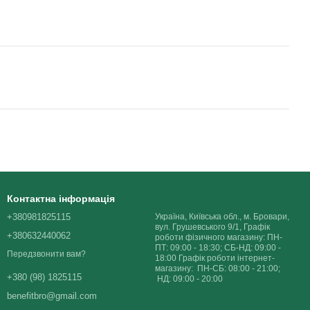
Контактна інформація
+380981825115
Україна, Київська обл., м. Бровари,
вул. Грушевського 9/1, Графік
+380632440062
роботи фізичного магазину: ПН-
ПТ: 09:00 - 18:30; СБ-НД: 09:00 -
Передзвонити вам?
18:00 Графік роботи інтернет-
магазину: ПН-СБ: 08:00 - 21:00;
+380 (98) 1825115
НД: 09:00 - 20:00
benefitbro@gmail.com