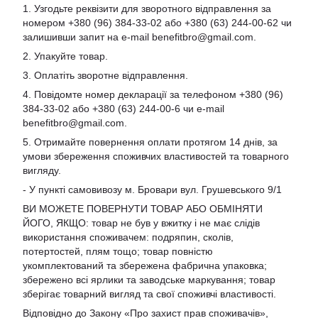
1. Узгодьте реквізити для зворотного відправлення за
номером +380 (96) 384-33-02 або +380 (63) 244-00-62 чи
залишивши запит на e-mail
benefitbro@gmail.com
.
2. Упакуйте товар.
3. Оплатіть зворотне відправлення.
4. Повідомте номер декларації за телефоном +380 (96)
384-33-02 або +380 (63) 244-00-6 чи e-mail
benefitbro@gmail.com
.
5. Отримайте повернення оплати протягом 14 днів, за
умови збереження споживчих властивостей та товарного
вигляду.
- У пункті самовивозу м. Бровари вул. Грушевського 9/1
ВИ МОЖЕТЕ ПОВЕРНУТИ ТОВАР АБО ОБМІНЯТИ
ЙОГО, ЯКЩО: товар не був у вжитку і не має слідів
використання споживачем: подряпин, сколів,
потертостей, плям тощо; товар повністю
укомплектований та збережена фабрична упаковка;
збережено всі ярлики та заводське маркування; товар
зберігає товарний вигляд та свої споживчі властивості.
Відповідно до Закону «Про захист прав споживачів»,