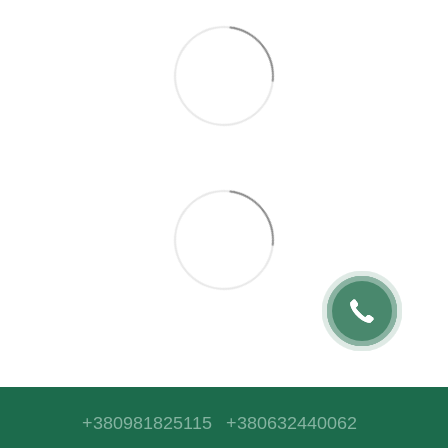
+380981825115
+380632440062