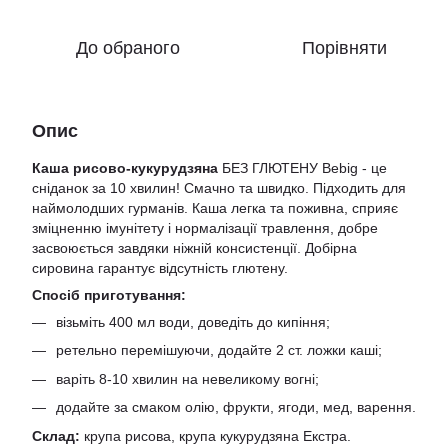
До обраного
Порівняти
Опис
Каша рисово-кукурудзяна
БЕЗ ГЛЮТЕНУ Bebig - це
сніданок за 10 хвилин! Смачно та швидко. Підходить для
наймолодших гурманів. Каша легка та поживна, сприяє
зміцненню імунітету і нормалізації травлення, добре
засвоюється завдяки ніжній консистенції. Добірна
сировина гарантує відсутність глютену.
Спосіб приготування:
візьміть 400 мл води, доведіть до кипіння;
ретельно перемішуючи, додайте 2 ст. ложки каші;
варіть 8-10 хвилин на невеликому вогні;
додайте за смаком олію, фрукти, ягоди, мед, варення.
Склад:
крупа рисова, крупа кукурудзяна Екстра.