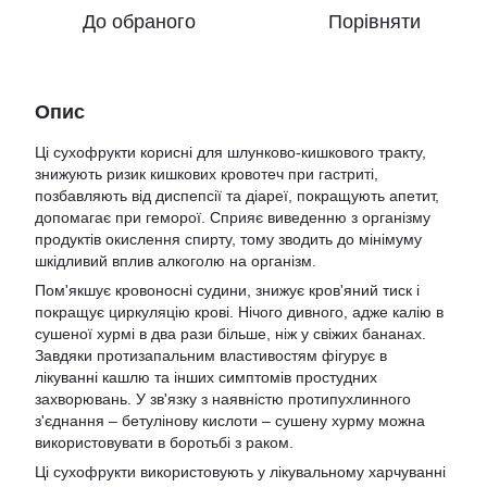
До обраного
Порівняти
Опис
Ці сухофрукти корисні для шлунково-кишкового тракту,
знижують ризик кишкових кровотеч при гастриті,
позбавляють від диспепсії та діареї, покращують апетит,
допомагає при геморої. Сприяє виведенню з організму
продуктів окислення спирту, тому зводить до мінімуму
шкідливий вплив алкоголю на організм.
Пом'якшує кровоносні судини, знижує кров'яний тиск і
покращує циркуляцію крові. Нічого дивного, адже калію в
сушеної хурмі в два рази більше, ніж у свіжих бананах.
Завдяки протизапальним властивостям фігурує в
лікуванні кашлю та інших симптомів простудних
захворювань. У зв'язку з наявністю протипухлинного
з'єднання – бетулінову кислоти – сушену хурму можна
використовувати в боротьбі з раком.
Ці сухофрукти використовують у лікувальному харчуванні