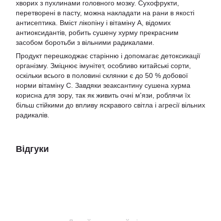
хворих з пухлинами головного мозку. Сухофрукти,
перетворені в пасту, можна накладати на рани в якості
антисептика. Вміст лікопіну і вітаміну A, відомих
антиоксидантів, робить сушену хурму прекрасним
засобом боротьби з вільними радикалами.
Продукт перешкоджає старінню і допомагає детоксикації
організму. Зміцнює імунітет, особливо китайські сорти,
оскільки всього в половині склянки є до 50 % добової
норми вітаміну C. Завдяки зеаксантину сушена хурма
корисна для зору, так як живить очні м'язи, роблячи їх
більш стійкими до впливу яскравого світла і агресії вільних
радикалів.
Відгуки