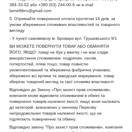
384-33-02 або +380 (63) 244-00-6 чи e-mail
benefitbro@gmail.com
.
5. Отримайте повернення оплати протягом 14 днів, за
умови збереження споживчих властивостей та товарного
вигляду.
- У пункті самовивозу м. Бровари вул. Грушевського 9/1
ВИ МОЖЕТЕ ПОВЕРНУТИ ТОВАР АБО ОБМІНЯТИ
ЙОГО, ЯКЩО: товар не був у вжитку і не має слідів
використання споживачем: подряпин, сколів,
потертостей, плям тощо; товар повністю
укомплектований та збережена фабрична упаковка;
збережено всі ярлики та заводське маркування; товар
зберігає товарний вигляд та свої споживчі властивості.
Відповідно до Закону «Про захист прав споживачів»,
компанія може відмовити споживачеві в обміні та
поверненні товарів належної якості, якщо вони належать
до категорій, зазначених у чинному Переліку
непродовольчих товарів належної якості, що не
підлягають поверненню та обміну.
Відповідно закону
"Про захист прав споживачів»
, компанія