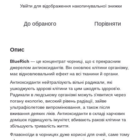
Увійти
для відображення накопичувальної знижки
%
До обраного
Порівняти
Опис
BlueRich
— це концентрат чорниці, що є прекрасним
джерелом антиоксидантів. Він оновлює клітини організму,
має відновлювальний ефект на всі тканини й органи.
Антиоксиданти нейтралізують вільні радикали, які
ушкоджують здорові клітини та цим шкодять здоров'ю.
Радикали в людському організмі можуть з'явитися через
погану екологію, високий рівень радіації, зайве
ультрафіолетове випромінювання, а також після
вживання деяких ліків. Антиоксиданти в складі харчових
домішок підвищують імунітет, вбивають ракові клітини та
збільшують тривалість життя.
Флавоноїди в чорницях дуже корисні для очей, саме тому