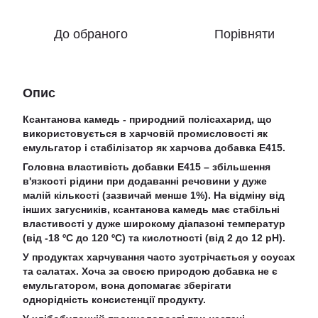
До обраного
Порівняти
Опис
Ксантанова камедь - природний полісахарид, що
використовується в харчовій промисловості як
емульгатор і стабілізатор як харчова добавка E415.
Головна властивість добавки E415 – збільшення
в'язкості рідини при додаванні речовини у дуже
малій кількості (зазвичай менше 1%). На відміну від
інших загусників, ксантанова камедь має стабільні
властивості у дуже широкому діапазоні температур
(від -18 ºС до 120 ºС) та кислотності (від 2 до 12 pH).
У продуктах харчування часто зустрічається у соусах
та салатах. Хоча за своєю природою добавка не є
емульгатором, вона допомагає зберігати
однорідність консистенції продукту.