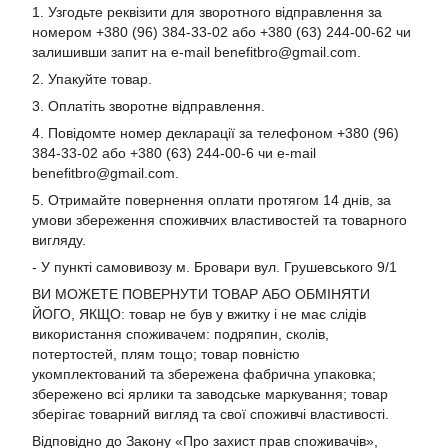
1. Узгодьте реквізити для зворотного відправлення за
номером +380 (96) 384-33-02 або +380 (63) 244-00-62 чи
залишивши запит на e-mail
benefitbro@gmail.com
.
2. Упакуйте товар.
3. Оплатіть зворотне відправлення.
4. Повідомте номер декларації за телефоном +380 (96)
384-33-02 або +380 (63) 244-00-6 чи e-mail
benefitbro@gmail.com
.
5. Отримайте повернення оплати протягом 14 днів, за
умови збереження споживчих властивостей та товарного
вигляду.
- У пункті самовивозу м. Бровари вул. Грушевського 9/1
ВИ МОЖЕТЕ ПОВЕРНУТИ ТОВАР АБО ОБМІНЯТИ
ЙОГО, ЯКЩО: товар не був у вжитку і не має слідів
використання споживачем: подряпин, сколів,
потертостей, плям тощо; товар повністю
укомплектований та збережена фабрична упаковка;
збережено всі ярлики та заводське маркування; товар
зберігає товарний вигляд та свої споживчі властивості.
Відповідно до Закону «Про захист прав споживачів»,