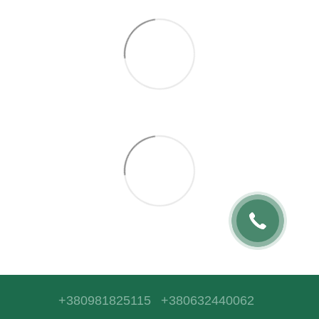
+380981825115
+380632440062