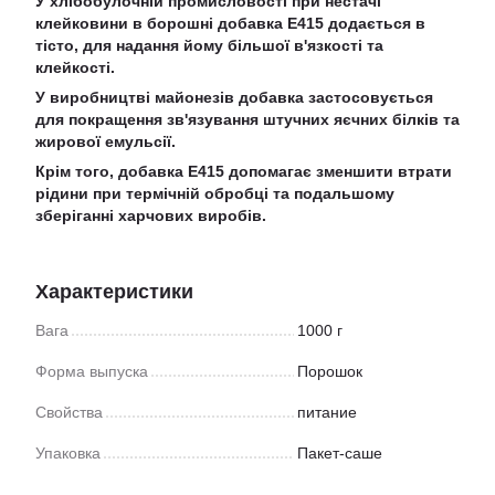
У хлібобулочній промисловості при нестачі
клейковини в борошні добавка Е415 додається в
тісто, для надання йому більшої в'язкості та
клейкості.
У виробництві майонезів добавка застосовується
для покращення зв'язування штучних яєчних білків та
жирової емульсії.
Крім того, добавка Е415 допомагає зменшити втрати
рідини при термічній обробці та подальшому
зберіганні харчових виробів.
Характеристики
Вага
1000 г
Форма выпуска
Порошок
Свойства
питание
Упаковка
Пакет-саше