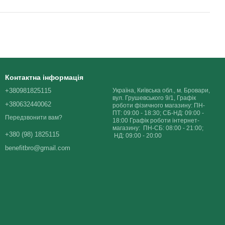
Контактна інформація
+380981825115
Україна, Київська обл., м. Бровари,
вул. Грушевського 9/1, Графік
+380632440062
роботи фізичного магазину: ПН-
ПТ: 09:00 - 18:30; СБ-НД: 09:00 -
Передзвонити вам?
18:00 Графік роботи інтернет-
магазину: ПН-СБ: 08:00 - 21:00;
+380 (98) 1825115
НД: 09:00 - 20:00
benefitbro@gmail.com