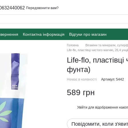
0632440062
Передзвонити вам?
овернення
Контактна інформація
Відгуки про магазин
Головна
Вітаміни та мінерали, супер
Life-flo, пластівці чистого магнію, 26,4 унц
Life-flo, пластівці
фунта)
Немає в наявності
Артикул: 5442
589 грн
Увійти
для відображення накоп
%
Повідомити, коли з'яви