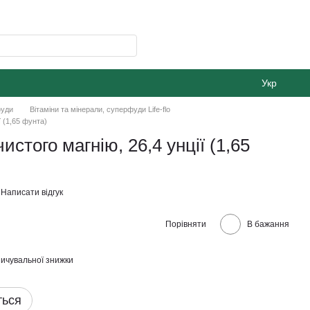
Укр
фуди
Вітаміни та мінерали, суперфуди Life-flo
ії (1,65 фунта)
 чистого магнію, 26,4 унції (1,65
Написати відгук
Порівняти
В бажання
ичувальної знижки
ться