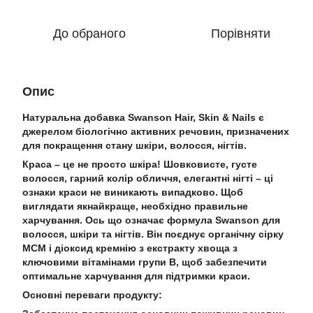
До обраного
Порівняти
Опис
Натуральна добавка Swanson Hair, Skin & Nails є
джерелом біологічно активних речовин, призначених
для покращення стану шкіри, волосся, нігтів.
Краса – це не просто шкіра! Шовковисте, густе
волосся, гарний колір обличчя, елегантні нігті – ці
ознаки краси не виникають випадково. Щоб
виглядати якнайкраще, необхідно правильне
харчування. Ось що означає формула Swanson для
волосся, шкіри та нігтів. Він поєднує органічну сірку
МСМ і діоксид кремнію з екстракту хвоща з
ключовими вітамінами групи B, щоб забезпечити
оптимальне харчування для підтримки краси.
Основні переваги продукту: