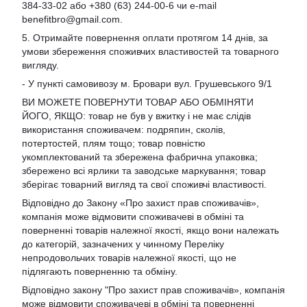
384-33-02 або +380 (63) 244-00-6 чи e-mail
benefitbro@gmail.com
.
5. Отримайте повернення оплати протягом 14 днів, за
умови збереження споживчих властивостей та товарного
вигляду.
- У пункті самовивозу м. Бровари вул. Грушевського 9/1
ВИ МОЖЕТЕ ПОВЕРНУТИ ТОВАР АБО ОБМІНЯТИ
ЙОГО, ЯКЩО: товар не був у вжитку і не має слідів
використання споживачем: подряпин, сколів,
потертостей, плям тощо; товар повністю
укомплектований та збережена фабрична упаковка;
збережено всі ярлики та заводське маркування; товар
зберігає товарний вигляд та свої споживчі властивості.
Відповідно до Закону «Про захист прав споживачів»,
компанія може відмовити споживачеві в обміні та
поверненні товарів належної якості, якщо вони належать
до категорій, зазначених у чинному Переліку
непродовольчих товарів належної якості, що не
підлягають поверненню та обміну.
Відповідно закону
"Про захист прав споживачів»
, компанія
може відмовити споживачеві в обміні та поверненні