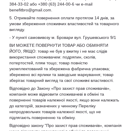
384-33-02 або +380 (63) 244-00-6 чи e-mail
benefitbro@gmail.com
.
5. Отримайте повернення оплати протягом 14 днів, за
умови збереження споживчих властивостей та товарного
вигляду.
- У пункті самовивозу м. Бровари вул. Грушевського 9/1
ВИ МОЖЕТЕ ПОВЕРНУТИ ТОВАР АБО ОБМІНЯТИ
ЙОГО, ЯКЩО: товар не був у вжитку і не має слідів
використання споживачем: подряпин, сколів,
потертостей, плям тощо; товар повністю
укомплектований та збережена фабрична упаковка;
збережено всі ярлики та заводське маркування; товар
зберігає товарний вигляд та свої споживчі властивості.
Відповідно до Закону «Про захист прав споживачів»,
компанія може відмовити споживачеві в обміні та
поверненні товарів належної якості, якщо вони належать
до категорій, зазначених у чинному Переліку
непродовольчих товарів належної якості, що не
підлягають поверненню та обміну.
Відповідно закону
"Про захист прав споживачів»
, компанія