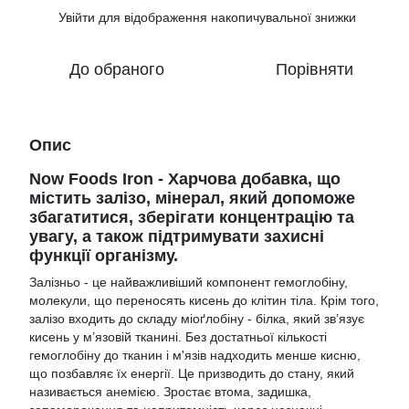
Увійти
для відображення накопичувальної знижки
%
До обраного
Порівняти
Опис
Now
Foods
Iron
- Харчова добавка, що
містить залізо, мінерал, який допоможе
збагатитися, зберігати концентрацію та
увагу, а також підтримувати захисні
функції організму.
Залізньо - це найважливіший компонент гемоглобіну,
молекули, що переносять кисень до клітин тіла. Крім того,
залізо входить до складу міоґлобіну - білка, який зв’язує
кисень у м’язовій тканині. Без достатньої кількості
гемоглобіну до тканин і м'язів надходить менше кисню,
що позбавляє їх енергії. Це призводить до стану, який
називається анемією. Зростає втома, задишка,