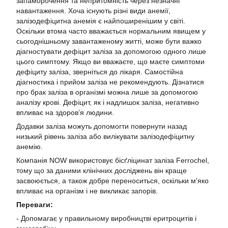
запаморочення та непритомність через незначні
навантаження. Хоча існують різні види анемії,
залізодефіцитна анемія є найпоширенішим у світі.
Оскільки втома часто вважається нормальним явищем у
сьогоднішньому завантаженому житті, може бути важко
діагностувати дефіцит заліза за допомогою одного лише
цього симптому. Якщо ви вважаєте, що маєте симптоми
дефіциту заліза, зверніться до лікаря. Самостійна
діагностика і прийом заліза не рекомендують. Дізнатися
про брак заліза в організмі можна лише за допомогою
аналізу крові. Дефіцит, як і надлишок заліза, негативно
впливає на здоров’я людини.
Додавки заліза можуть допомогти повернути назад
низький рівень заліза або вилікувати залізодефіцитну
анемію.
Компанія NOW використовує бісґліцинат заліза Ferrochel,
тому що за даними клінічних досліджень він краще
засвоюється, а також добре переноситься, оскільки м'яко
впливає на організм і не викликає запорів.
Переваги:
- Допомагає у правильному виробництві еритроцитів і