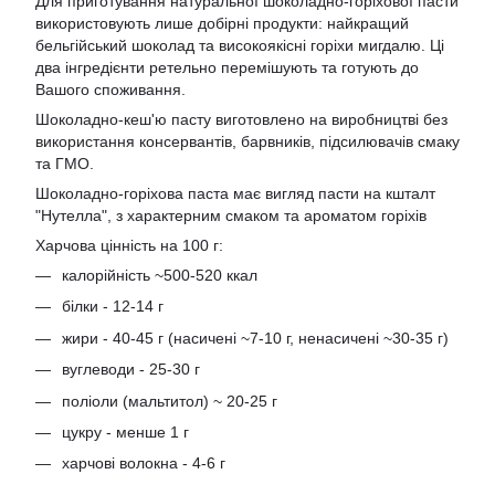
Для приготування натуральної шоколадно-горіхової пасти
використовують лише добірні продукти: найкращий
бельгійський шоколад та високоякісні горіхи мигдалю. Ці
два інгредієнти ретельно перемішують та готують до
Вашого споживання.
Шоколадно-кеш'ю пасту виготовлено на виробництві без
використання консервантів, барвників, підсилювачів смаку
та ГМО.
Шоколадно-горіхова паста має вигляд пасти на кшталт
"Нутелла", з характерним смаком та ароматом горіхів
Харчова цінність на 100 г:
калорійність ~500-520 ккал
білки - 12-14 г
жири - 40-45 г (насичені ~7-10 г, ненасичені ~30-35 г)
вуглеводи - 25-30 г
поліоли (мальтитол) ~ 20-25 г
цукру - менше 1 г
харчові волокна - 4-6 г