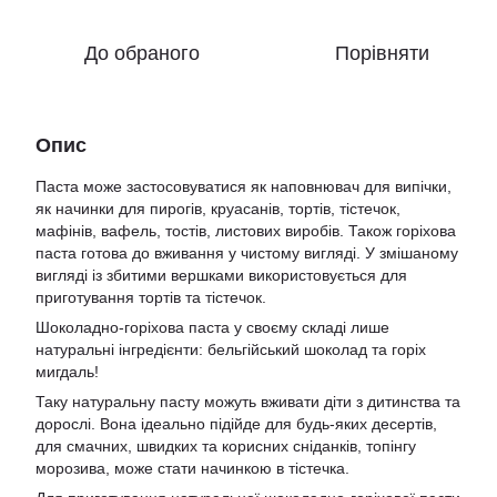
До обраного
Порівняти
Опис
Паста може застосовуватися як наповнювач для випічки,
як начинки для пирогів, круасанів, тортів, тістечок,
мафінів, вафель, тостів, листових виробів. Також горіхова
паста готова до вживання у чистому вигляді. У змішаному
вигляді із збитими вершками використовується для
приготування тортів та тістечок.
Шоколадно-горіхова паста у своєму складі лише
натуральні інгредієнти: бельгійський шоколад та горіх
мигдаль!
Таку натуральну пасту можуть вживати діти з дитинства та
дорослі. Вона ідеально підійде для будь-яких десертів,
для смачних, швидких та корисних сніданків, топінгу
морозива, може стати начинкою в тістечка.