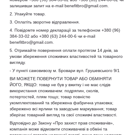
залишивши запит на e-mail
benefitbro@gmail.com
.
2. Упакуйте товар.
3. Оплатіть зворотне відправлення.
4. Повідомте номер декларації за телефоном +380 (96)
384-33-02 або +380 (63) 244-00-6 чи e-mail
benefitbro@gmail.com
.
5. Отримайте повернення оплати протягом 14 днів, за
умови збереження споживчих властивостей та товарного
вигляду.
- У пункті самовивозу м. Бровари вул. Грушевського 9/1
ВИ МОЖЕТЕ ПОВЕРНУТИ ТОВАР АБО ОБМІНЯТИ
ЙОГО, ЯКЩО: товар не був у вжитку і не має слідів
використання споживачем: подряпин, сколів,
потертостей, плям тощо; товар повністю
укомплектований та збережена фабрична упаковка;
збережено всі ярлики та заводське маркування; товар
зберігає товарний вигляд та свої споживчі властивості.
Відповідно до Закону «Про захист прав споживачів»,
компанія може відмовити споживачеві в обміні та
поверненні товарів належної якості, якщо вони належать