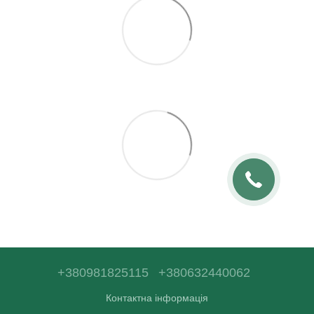
+380981825115
+380632440062
Контактна інформація