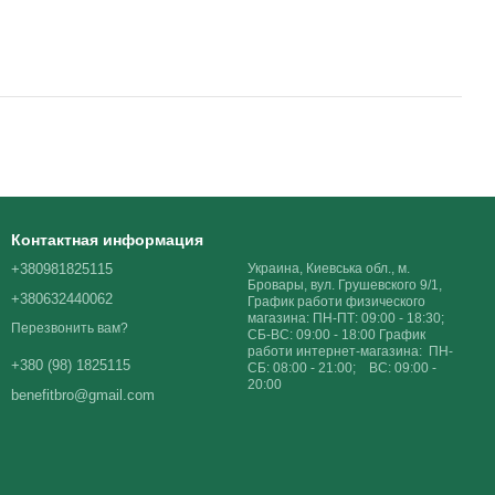
Контактная информация
+380981825115
Украина, Киевська обл., м.
Бровары, вул. Грушевского 9/1,
+380632440062
График работи физического
магазина: ПН-ПТ: 09:00 - 18:30;
Перезвонить вам?
СБ-ВС: 09:00 - 18:00 График
работи интернет-магазина: ПН-
+380 (98) 1825115
СБ: 08:00 - 21:00; ВС: 09:00 -
20:00
benefitbro@gmail.com