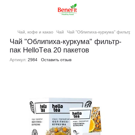
Чай, кофе и какао
Чай
Чай "Облипиха-куркума" фильтр-п
Чай "Облипиха-куркума" фильтр-
пак HelloТea 20 пакетов
Артикул:
2984
Оставить отзыв