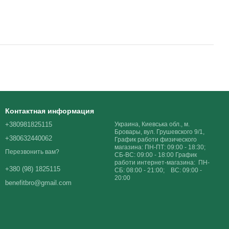
Контактная информация
+380981825115
Украина, Киевська обл., м.
Бровары, вул. Грушевского 9/1,
+380632440062
График работи физического
магазина: ПН-ПТ: 09:00 - 18:30;
Перезвонить вам?
СБ-ВС: 09:00 - 18:00 График
работи интернет-магазина: ПН-
+380 (98) 1825115
СБ: 08:00 - 21:00; ВС: 09:00 -
20:00
benefitbro@gmail.com