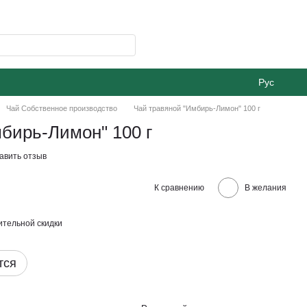
Рус
Чай Собственное производство
Чай травяной "Имбирь-Лимон" 100 г
бирь-Лимон" 100 г
авить отзыв
К сравнению
В желания
тельной скидки
тся