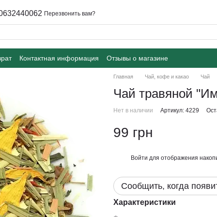
0632440062
Перезвонить вам?
врат
Контактная информация
Отзывы о магазине
Главная
Чай, кофе и какао
Чай
Чай травяной "Им
Нет в наличии
Артикул: 4229
Ост
99 грн
Войти
для отображения накопи
%
Сообщить, когда появи
Характеристики