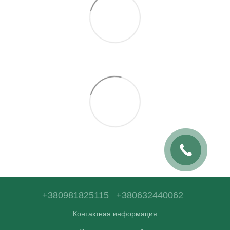
+380981825115
+380632440062
Контактная информация