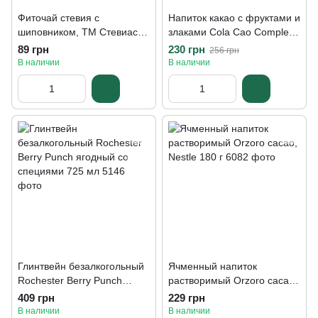
Фиточай стевия с
Напиток какао с фруктами и
шиповником, ТМ Стевиасан
злаками Cola Cao Complet
20 пак
360 г
89 грн
230 грн
256 грн
В наличии
В наличии
Глинтвейн безалкогольный
Ячменный напиток
Rochester Berry Punch
растворимый Orzoro cacao,
ягодный со специями 725
Nestle 180 г
409 грн
229 грн
мл
В наличии
В наличии