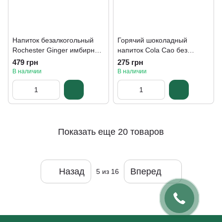
Напиток безалкогольный
Горячий шоколадный
Rochester Ginger имбирный
напиток Cola Cao без
725 мл
сахара 325 г
479 грн
275 грн
В наличии
В наличии
Показать еще 20 товаров
Назад
Вперед
5
из 16