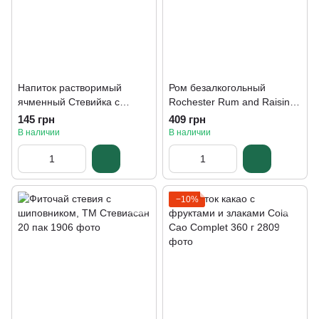
Напиток растворимый
Ром безалкогольный
ячменный Стевийка с
Rochester Rum and Raisin
цикорием и стевией,ТМ
725 мл
145 грн
409 грн
Стевиясан 100 г
В наличии
В наличии
−10%