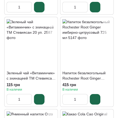
Зеленый чай «Витаминчик»
Напиток безалкогольный
с эхинацеей ТМ Стевиясан
Rochester Root Ginger
20 уп.
имбирно-цитрусовый 725
115 грн
415 грн
мл
В наличии
В наличии