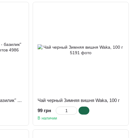
Чай травяной "Смородина - базилик" фильтр-пак HelloTea 20 пакетов
Чай черный Зимняя вишня Waka, 100 г
99 грн
В наличии