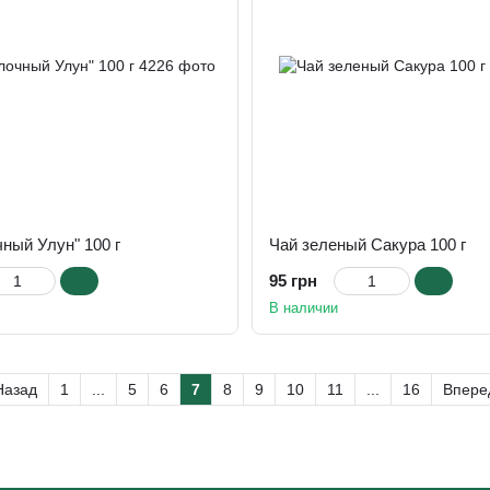
ный Улун" 100 г
Чай зеленый Сакура 100 г
95 грн
В наличии
азад
1
...
5
6
7
8
9
10
11
...
16
Впер