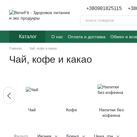
Перейти к основному контенту
+380981825115
+38
Каталог
О нас
Оплата и доставка
Обмен и воз
Главная
Чай, кофе и какао
Чай, кофе и какао
Чай
Кофе
Напитки без
кофеина
Фильтр
Иконки
Бренд
Цена, грн