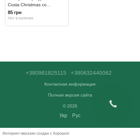
Costa Christmas со
шпинатом и томатами 250 г
85 грн
Нет в наличии
+380981825115
+380632440062
Контактная информация
Полная версия сайта
© 2026
Укр
Рус
Интернет-магазин создан с Хорошоп