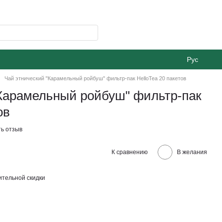
Рус
Чай этнический "Карамельный ройбуш" фильтр-пак HelloTea 20 пакетов
"Карамельный ройбуш" фильтр-пак
ов
ь отзыв
К сравнению
В желания
тельной скидки