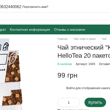
0632440062
Перезвонить вам?
врат
Контактная информация
Отзывы о магазине
Главная
Чай, кофе и какао
Чай
Чай этнический 
HelloTea 20 пакет
В наличии
Артикул: 1945
Оставит
99 грн
Войти
для отображения накопи
%
Купить