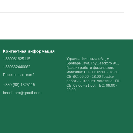
Контактная информация
+380981825115
Украина, Киевська обл., м.
Бровары, вул. Грушевского 9/1,
+380632440062
График работи физического
магазина: ПН-ПТ: 09:00 - 18:30;
Перезвонить вам?
СБ-ВС: 09:00 - 18:00 График
работи интернет-магазина: ПН-
+380 (98) 1825115
СБ: 08:00 - 21:00; ВС: 09:00 -
20:00
benefitbro@gmail.com