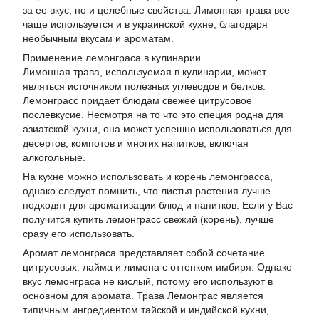
за ее вкус, но и целебные свойства. Лимонная трава все
чаще используется и в украинской кухне, благодаря
необычным вкусам и ароматам.
Применение лемонграса в кулинарии
Лимонная трава, используемая в кулинарии, может
являться источником полезных углеводов и белков.
Лемонграсс придает блюдам свежее цитрусовое
послевкусие. Несмотря на то что это специя родна для
азиатской кухни, она может успешно использоваться для
десертов, компотов и многих напитков, включая
алкогольные.
На кухне можно использовать и корень лемонграсса,
однако следует помнить, что листья растения лучше
подходят для ароматизации блюд и напитков. Если у Вас
получится купить лемонграсс свежий (корень), лучше
сразу его использовать.
Аромат лемонграса представляет собой сочетание
цитрусовых: лайма и лимона с оттенком имбиря. Однако
вкус лемонграса не кислый, потому его используют в
основном для аромата. Трава Лемонграс является
типичным ингредиентом тайской и индийской кухни,