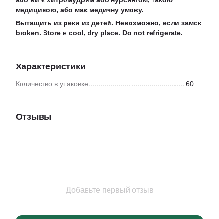
або ви є хитромудрим або нурсингом, такою
медициною, або має медичну умову.
Вытащить из реки из детей. Невозможно, если замок
broken. Store в cool, dry place. Do not refrigerate.
Характеристики
Количество в упаковке
60
Отзывы
Добавьте первый отзыв