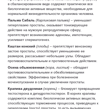
в сбалансированном виде содержат практически все
биологически активные вещества, необходимые для
нормальной жизнедеятельности организма человека.
Пальма Сабаль
(Карликовая пальма)
– уменьшает
гиперплазию простаты, оказывает тонизирующее
действие на мужскую репродуктивную сферу,
препятствует возникновению аденомы, импотенции,
усиливает сперматогенез.
Каштан конский
(плоды)
– препятствует венозному
застою простаты, способствует уменьшению ее
размеров, рассасывает небольшие узлы. Обладает
противовоспалительным и противоотечным действием.
Осина обыкновенная
(кора, листья)
– обладает
противовоспалительными и обезболивающими
свойствами. Эффективна при болезненном
мочеиспускании в случае увеличении простаты.
Крапива двудомная
(корень)
– блокирует превращение
тестостерона в дигидротестостерон. В корнях крапивы
содержится комплекс биологически активных веществ,
способствующих торможению процессов, приводящих к
гиперплазии (росту) простаты, то есть вызывающих