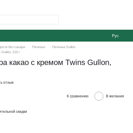
Рус
ости без сахара
Печенье
Печенье Gullon
Gullon, 210 г
а какао с кремом Twins Gullon,
ь отзыв
К сравнению
В желания
тельной скидки