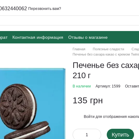
0632440062
Перезвонить вам?
врат
Контактная информация
Отзывы о магазине
Главная
Полезные сладости
Слад
Печенье без сахара какао с кремом Twins 
Печенье без сахар
210 г
В наличии
Артикул: 1599
Оставит
135 грн
Войти
для отображения накопи
%
Купить