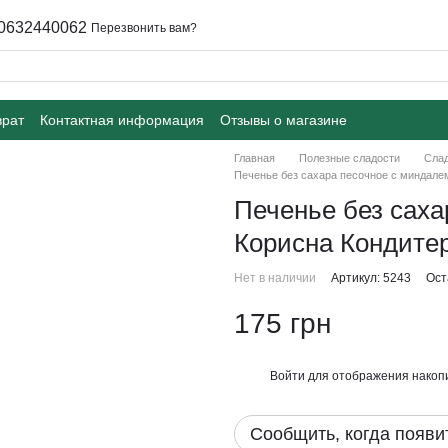
0632440062
Перезвонить вам?
врат
Контактная информация
Отзывы о магазине
Главная
Полезные сладости
Слад
Печенье без сахара песочное с миндалем
Печенье без сах
Корисна Кондитер
Нет в наличии
Артикул: 5243
Ост
175 грн
Войти
для отображения накопи
%
Сообщить, когда появи