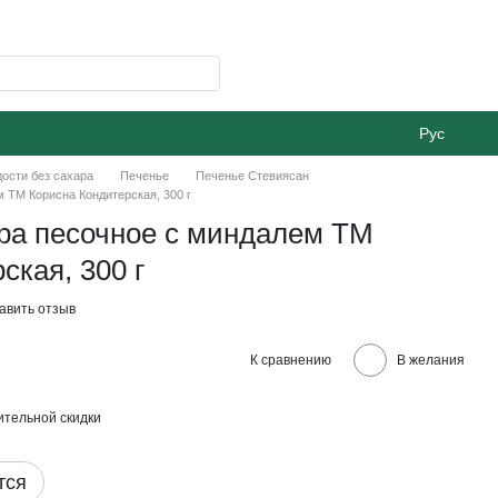
Рус
ости без сахара
Печенье
Печенье Стевиясан
 ТМ Корисна Кондитерская, 300 г
ара песочное с миндалем ТМ
ская, 300 г
авить отзыв
К сравнению
В желания
тельной скидки
тся