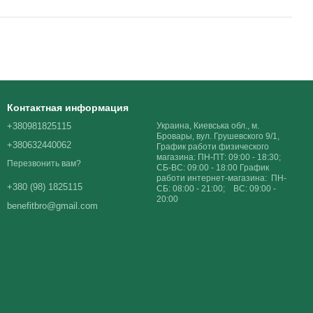
Контактная информация
+380981825115
Украина, Киевська обл., м.
Бровары, вул. Грушевского 9/1,
+380632440062
График работи физического
магазина: ПН-ПТ: 09:00 - 18:30;
Перезвонить вам?
СБ-ВС: 09:00 - 18:00 График
работи интернет-магазина: ПН-
+380 (98) 1825115
СБ: 08:00 - 21:00; ВС: 09:00 -
20:00
benefitbro@gmail.com