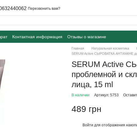
0632440062
Перезвонить вам?
врат
Контактная информация
Отзывы о магазине
Главная
Натуральная косметика
SERUM Active СЫРОВАТКА АНТИАКНЕ для п
SERUM Active С
проблемной и скл
лица, 15 ml
В наличии
Артикул: 5753
Оставит
489 грн
Войти
для отображения накопи
%