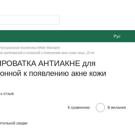
Рус
Натуральная косметика White Mandarin
роблемной и склонной к появлению акне кожи лица, 15 ml
ЫРОВАТКА АНТИАКНЕ для
онной к появлению акне кожи
ь отзыв
К сравнению
В желания
тельной скидки