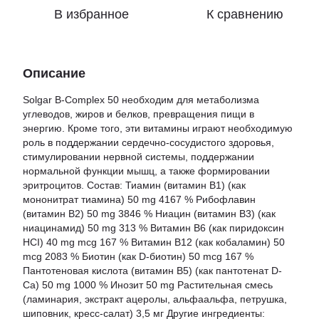
В избранное
К сравнению
Описание
Solgar B-Complex 50 необходим для метаболизма
углеводов, жиров и белков, превращения пищи в
энергию. Кроме того, эти витамины играют необходимую
роль в поддержании сердечно-сосудистого здоровья,
стимулировании нервной системы, поддержании
нормальной функции мышц, а также формировании
эритроцитов. Состав: Тиамин (витамин B1) (как
мононитрат тиамина) 50 mg 4167 % Рибофлавин
(витамин B2) 50 mg 3846 % Ниацин (витамин B3) (как
ниацинамид) 50 mg 313 % Витамин B6 (как пиридоксин
HCI) 40 mg mcg 167 % Витамин B12 (как кобаламин) 50
mcg 2083 % Биотин (как D-биотин) 50 mcg 167 %
Пантотеновая кислота (витамин B5) (как пантотенат D-
Ca) 50 mg 1000 % Инозит 50 mg Растительная смесь
(ламинария, экстракт ацеролы, альфаальфа, петрушка,
шиповник, кресс-салат) 3,5 мг Другие ингредиенты: