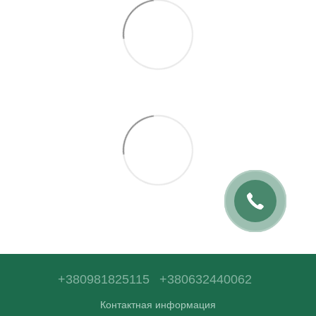
+380981825115
+380632440062
Контактная информация