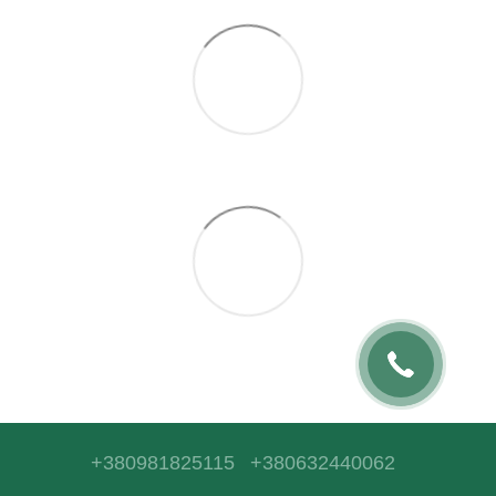
+380981825115
+380632440062