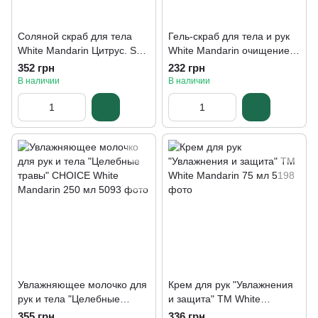
Соляной скраб для тела
Гель-скраб для тела и рук
White Mandarin Цитрус. SPA
White Mandarin очищение и
collection 150 мл
питание 200 мл
352 грн
232 грн
В наличии
В наличии
Увлажняющее молочко для
Крем для рук "Увлажнения
рук и тела "Целебные
и защита" ТМ White
травы" CHOICE White
Mandarin 75 мл
355 грн
336 грн