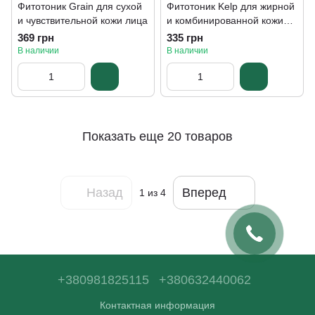
Фитотоник Grain для сухой
Фитотоник Kelp для жирной
и чувствительной кожи лица
и комбинированной кожи
лица
369 грн
335 грн
В наличии
В наличии
Показать еще 20 товаров
Назад
Вперед
1
из 4
+380981825115
+380632440062
Контактная информация