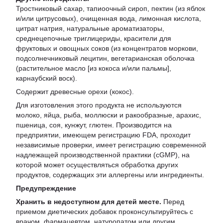
Тростниковый сахар, тапиоочный сироп, пектин (из яблок
и/или цитрусовых), очищенная вода, лимонная кислота,
цитрат натрия, натуральные ароматизаторы,
среднецепочные триглицериды, красители для
фруктовых и овощных соков (из концентратов моркови,
подсолнечниковый лецитин, вегетарианская оболочка
(растительное масло [из кокоса и/или пальмы],
карнаубский воск).
Содержит древесные орехи (кокос).
Для изготовления этого продукта не используются
молоко, яйца, рыба, моллюски и ракообразные, арахис,
пшеница, соя, кунжут, глютен. Производится на
предприятии, имеющем регистрацию FDA, проходит
независимые проверки, имеет регистрацию современной
надлежащей производственной практики (cGMP), на
которой может осуществляться обработка других
продуктов, содержащих эти аллергены или ингредиенты.
Предупреждение
Хранить в недоступном для детей месте.
Перед
приемом диетических добавок проконсультируйтесь с
врачом, фармацевтом, натуропатом или другим