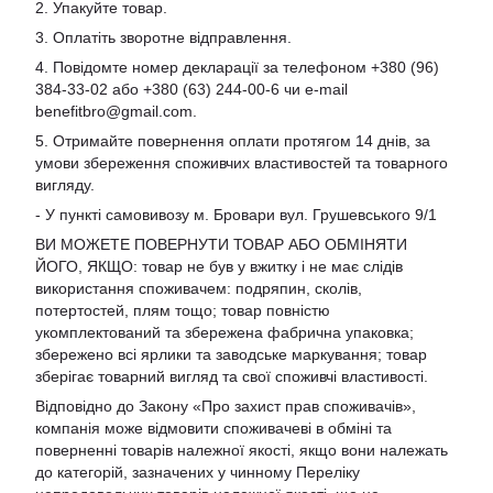
2. Упакуйте товар.
3. Оплатіть зворотне відправлення.
4. Повідомте номер декларації за телефоном +380 (96)
384-33-02 або +380 (63) 244-00-6 чи e-mail
benefitbro@gmail.com
.
5. Отримайте повернення оплати протягом 14 днів, за
умови збереження споживчих властивостей та товарного
вигляду.
- У пункті самовивозу м. Бровари вул. Грушевського 9/1
ВИ МОЖЕТЕ ПОВЕРНУТИ ТОВАР АБО ОБМІНЯТИ
ЙОГО, ЯКЩО: товар не був у вжитку і не має слідів
використання споживачем: подряпин, сколів,
потертостей, плям тощо; товар повністю
укомплектований та збережена фабрична упаковка;
збережено всі ярлики та заводське маркування; товар
зберігає товарний вигляд та свої споживчі властивості.
Відповідно до Закону «Про захист прав споживачів»,
компанія може відмовити споживачеві в обміні та
поверненні товарів належної якості, якщо вони належать
до категорій, зазначених у чинному Переліку