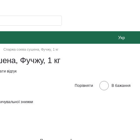
Укр
Спаржа соева сушена, Фучжу, 1 кг
ена, Фучжу, 1 кг
ти відгук
Порівняти
В бажання
ичувальної знижки