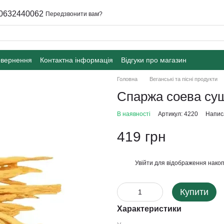
0632440062
Передзвонити вам?
овернення
Контактна інформація
Відгуки про магазин
Головна
Веганські та пісні продукти
Спаржа соева суш
В наявності
Артикул: 4220
Написа
419 грн
Увійти
для відображення накоп
%
Купити
Характеристики