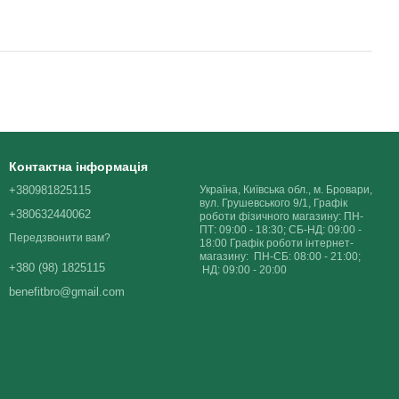
Контактна інформація
+380981825115
Україна, Київська обл., м. Бровари,
вул. Грушевського 9/1, Графік
+380632440062
роботи фізичного магазину: ПН-
ПТ: 09:00 - 18:30; СБ-НД: 09:00 -
Передзвонити вам?
18:00 Графік роботи інтернет-
магазину: ПН-СБ: 08:00 - 21:00;
+380 (98) 1825115
НД: 09:00 - 20:00
benefitbro@gmail.com