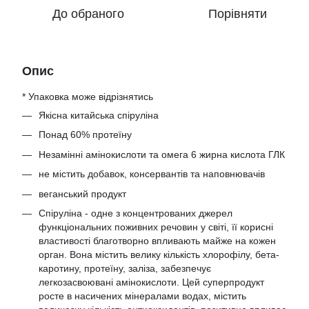
До обраного
Порівняти
Опис
* Упаковка може відрізнятись
Якісна китайська спіруліна
Понад 60% протеїну
Незамінні амінокислоти та омега 6 жирна кислота ГЛК
не містить добавок, консервантів та наповнювачів
веганський продукт
Спіруліна - одне з концентрованих джерел
функціональних поживних речовин у світі, її корисні
властивості благотворно впливають майже на кожен
орган. Вона містить велику кількість хлорофілу, бета-
каротину, протеїну, заліза, забезпечує
легкозасвоювані амінокислоти. Цей суперпродукт
росте в насичених мінералами водах, містить