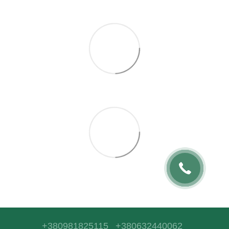
+380981825115
+380632440062