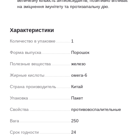
величезну кількість антиоксидантів, позитивно впливає
на зміцнення імунітету та протизапальну дію.
Характеристики
Количество в упаковке
1
Форма выпуска
Порошок
Полезные вещества
железо
Жирные кислоты
омега-6
Страна производитель
Китай
Упаковка
Пакет
Свойства
противовоспалительные
Вага
250
Срок годности
24