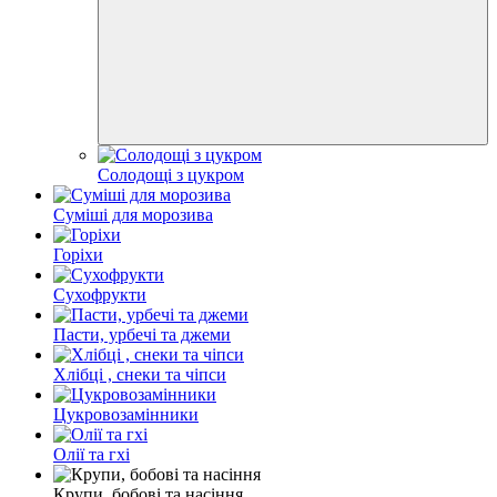
Солодощі з цукром
Суміші для морозива
Горіхи
Сухофрукти
Пасти, урбечі та джеми
Хлібці , снеки та чіпси
Цукровозамінники
Олії та гхі
Крупи, бобові та насіння