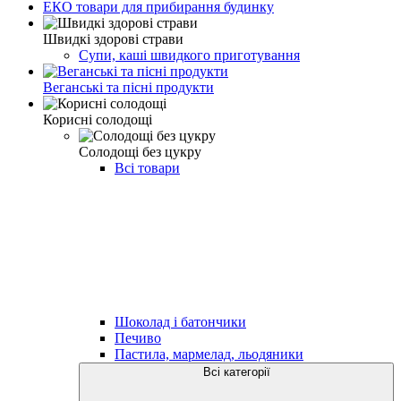
ЕКО товари для прибирання будинку
Швидкі здорові страви
Супи, каші швидкого приготування
Веганські та пісні продукти
Корисні солодощі
Солодощі без цукру
Всі товари
Шоколад і батончики
Печиво
Пастила, мармелад, льодяники
Всі категорії