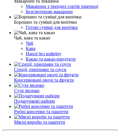
Макарони та локшина
Макарони з твердих сортів пшениці
Безглютенові макарони
Борошно та суміші для випічки
Готові суміші для випічки
Чай, кава та какао
Чай
Кава
Напої без кофеїну
Какао та какао-продукти
Спеції, приправи та соуси
Консервовані овочі та фрукти
Сухе молоко
Подарункові набори
Рибні консерви та паштети
Мясні вироби та паштети