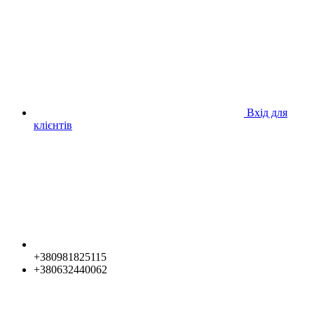
Вхід для
клієнтів
+380981825115
+380632440062