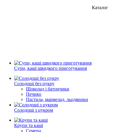
Каталог
Супи, каші швидкого приготування
Солодощі без цукру
Шоколад і батончики
Печиво
Пастила, мармелад, льодяники
Солодощі з цукром
Крупи та каші
Семена