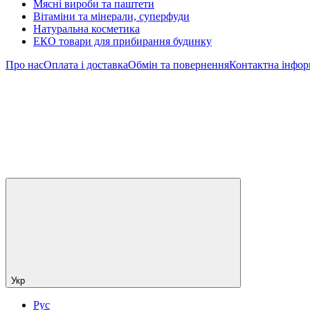
Мясні вироби та паштети
Вітаміни та мінерали, суперфуди
Натуральна косметика
ЕКО товари для прибирання будинку
Про нас
Оплата і доставка
Обмін та повернення
Контактна інфор
Укр
Рус