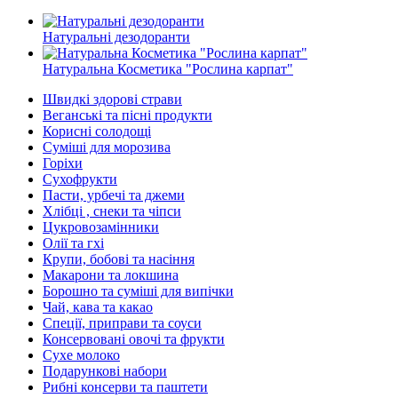
Натуральні дезодоранти
Натуральна Косметика "Рослина карпат"
Швидкі здорові страви
Веганські та пісні продукти
Корисні солодощі
Суміші для морозива
Горіхи
Сухофрукти
Пасти, урбечі та джеми
Хлібці , снеки та чіпси
Цукровозамінники
Олії та гхі
Крупи, бобові та насіння
Макарони та локшина
Борошно та суміші для випічки
Чай, кава та какао
Спеції, приправи та соуси
Консервовані овочі та фрукти
Сухе молоко
Подарункові набори
Рибні консерви та паштети