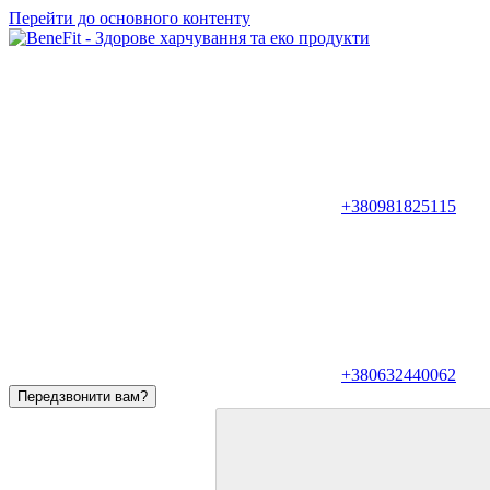
Перейти до основного контенту
+380981825115
+380632440062
Передзвонити вам?