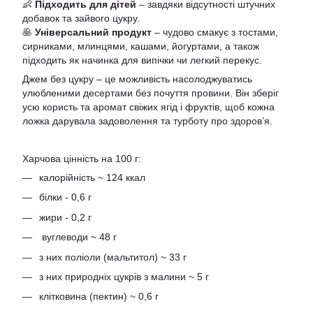
👶
Підходить для дітей
– завдяки відсутності штучних
добавок та зайвого цукру.
🥞
Універсальний продукт
– чудово смакує з тостами,
сирниками, млинцями, кашами, йогуртами, а також
підходить як начинка для випічки чи легкий перекус.
Джем без цукру – це можливість насолоджуватись
улюбленими десертами без почуття провини. Він зберіг
усю користь та аромат свіжих ягід і фруктів, щоб кожна
ложка дарувала задоволення та турботу про здоров’я.
Харчова цінність на 100 г:
калорійність ~ 124 ккал
білки - 0,6 г
жири - 0,2 г
вуглеводи ~ 48 г
з них поліоли (мальтитол) ~ 33 г
з них природніх цукрів з малини ~ 5 г
клітковина (пектин) ~ 0,6 г