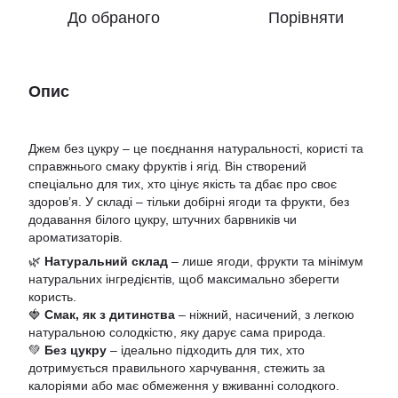
До обраного
Порівняти
Опис
Джем без цукру – це поєднання натуральності, користі та
справжнього смаку фруктів і ягід. Він створений
спеціально для тих, хто цінує якість та дбає про своє
здоров’я. У складі – тільки добірні ягоди та фрукти, без
додавання білого цукру, штучних барвників чи
ароматизаторів.
🌿
Натуральний склад
– лише ягоди, фрукти та мінімум
натуральних інгредієнтів, щоб максимально зберегти
користь.
🍓
Смак, як з дитинства
– ніжний, насичений, з легкою
натуральною солодкістю, яку дарує сама природа.
💚
Без цукру
– ідеально підходить для тих, хто
дотримується правильного харчування, стежить за
калоріями або має обмеження у вживанні солодкого.