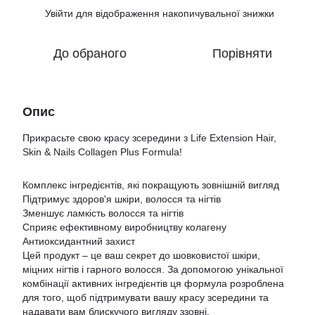
Увійти
для відображення накопичувальної знижки
%
До обраного
Порівняти
Опис
Прикрасьте свою красу зсередини з Life Extension Hair,
Skin & Nails Collagen Plus Formula!
Комплекс інгредієнтів, які покращують зовнішній вигляд
Підтримує здоров'я шкіри, волосся та нігтів
Зменшує ламкість волосся та нігтів
Сприяє ефективному виробництву колагену
Антиоксидантний захист
Цей продукт – це ваш секрет до шовковистої шкіри,
міцних нігтів і гарного волосся. За допомогою унікальної
комбінації активних інгредієнтів ця формула розроблена
для того, щоб підтримувати вашу красу зсередини та
надавати вам блискучого вигляду ззовні.