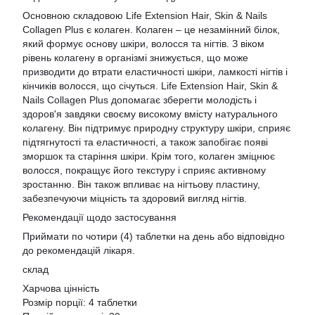
Основною складовою Life Extension Hair, Skin & Nails
Collagen Plus є колаген. Колаген – це незамінний білок,
який формує основу шкіри, волосся та нігтів. З віком
рівень колагену в організмі знижується, що може
призводити до втрати еластичності шкіри, ламкості нігтів і
кінчиків волосся, що січуться. Life Extension Hair, Skin &
Nails Collagen Plus допомагає зберегти молодість і
здоров'я завдяки своєму високому вмісту натурального
колагену. Він підтримує природну структуру шкіри, сприяє
підтягнутості та еластичності, а також запобігає появі
зморшок та старіння шкіри. Крім того, колаген зміцнює
волосся, покращує його текстуру і сприяє активному
зростанню. Він також впливає на нігтьову пластину,
забезпечуючи міцність та здоровий вигляд нігтів.
Рекомендації щодо застосування
Приймати по чотири (4) таблетки на день або відповідно
до рекомендацій лікаря.
склад
Харчова цінність
Розмір порції: 4 таблетки