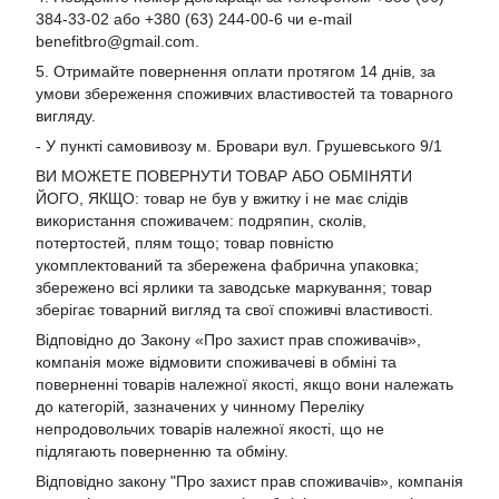
384-33-02 або +380 (63) 244-00-6 чи e-mail
benefitbro@gmail.com
.
5. Отримайте повернення оплати протягом 14 днів, за
умови збереження споживчих властивостей та товарного
вигляду.
- У пункті самовивозу м. Бровари вул. Грушевського 9/1
ВИ МОЖЕТЕ ПОВЕРНУТИ ТОВАР АБО ОБМІНЯТИ
ЙОГО, ЯКЩО: товар не був у вжитку і не має слідів
використання споживачем: подряпин, сколів,
потертостей, плям тощо; товар повністю
укомплектований та збережена фабрична упаковка;
збережено всі ярлики та заводське маркування; товар
зберігає товарний вигляд та свої споживчі властивості.
Відповідно до Закону «Про захист прав споживачів»,
компанія може відмовити споживачеві в обміні та
поверненні товарів належної якості, якщо вони належать
до категорій, зазначених у чинному Переліку
непродовольчих товарів належної якості, що не
підлягають поверненню та обміну.
Відповідно закону
"Про захист прав споживачів»
, компанія