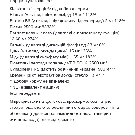
Порцій в упаковці: 30
Кількість в 1 порції % від добової норми
Ніацин (у вигляді нікотинаміду) 18 мг* 113%
Вітамін B6 (у вигляді піридоксину гідрохлориду) 2 мг 118%
Біотин 2500 мкг 8333%
Пантотенова кислота (у вигляді d-пантотенату кальцію)
13,68 мг 274%
Кальцій (у вигляді дикальцій фосфату) 83 мг 6%
Цинк (у вигляді оксиду цинку) 15 мг 136%
Мідь (у вигляді сульфату міді) 1,65 мг 183%
Біоактивні пептиди колагену VERISOL® 2500 мг **
Cynatine® HNS (містить розчинний кератин) 500 мг **
Кремній [зі ст. екстракт бамбука (стебло)] 3 мг **
** Добову норму не визначено.
* NE (еквівалент ніацину)
Інші інгредієнти
Мікрокристалічна целюлоза, кроскармелоза натрію,
стеаринова кислота, рослинний стеарат, водорозчинна
оболонка (гідроксипропілметилцелюлоза, гліцерин,
очищена вода), діоксид кремнію.