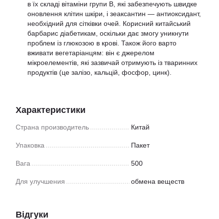
в їх складі вітаміни групи B, які забезпечують швидке
оновлення клітин шкіри, і зеаксантин — антиоксидант,
необхідний для сітківки очей. Корисний китайський
барбарис діабетикам, оскільки дає змогу уникнути
проблем із глюкозою в крові. Також його варто
вживати вегетаріанцям: він є джерелом
мікроелементів, які зазвичай отримують із тваринних
продуктів (це залізо, кальцій, фосфор, цинк).
Характеристики
Страна производитель
Китай
Упаковка
Пакет
Вага
500
Для улучшения
обмена веществ
Відгуки