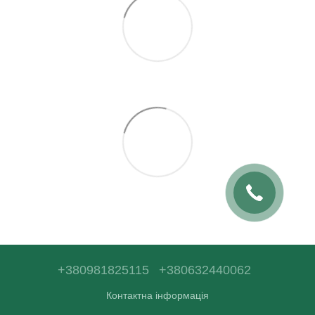
+380981825115
+380632440062
Контактна інформація