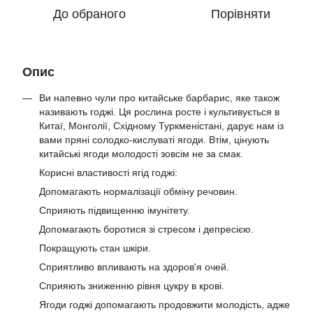
До обраного
Порівняти
Опис
Ви напевно чули про китайське барбарис, яке також
називають годжі. Ця рослина росте і культивується в
Китаї, Монголії, Східному Туркменістані, дарує нам із
вами пряні солодко-кислуваті ягоди. Втім, цінують
китайські ягоди молодості зовсім не за смак.
Корисні властивості ягід годжі:
Допомагають нормалізації обміну речовин.
Сприяють підвищенню імунітету.
Допомагають боротися зі стресом і депресією.
Покращують стан шкіри.
Сприятливо впливають на здоров'я очей.
Сприяють зниженню рівня цукру в крові.
Ягоди годжі допомагають продовжити молодість, адже