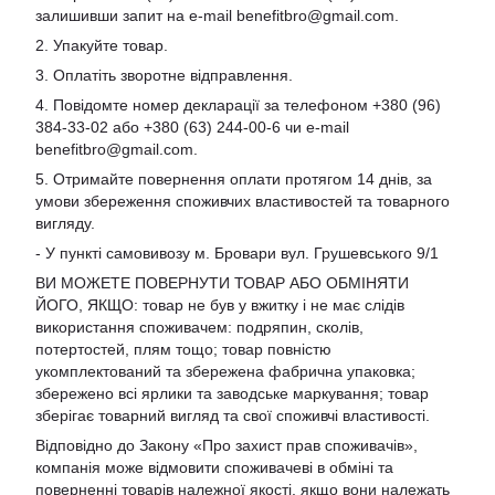
залишивши запит на e-mail
benefitbro@gmail.com
.
2. Упакуйте товар.
3. Оплатіть зворотне відправлення.
4. Повідомте номер декларації за телефоном +380 (96)
384-33-02 або +380 (63) 244-00-6 чи e-mail
benefitbro@gmail.com
.
5. Отримайте повернення оплати протягом 14 днів, за
умови збереження споживчих властивостей та товарного
вигляду.
- У пункті самовивозу м. Бровари вул. Грушевського 9/1
ВИ МОЖЕТЕ ПОВЕРНУТИ ТОВАР АБО ОБМІНЯТИ
ЙОГО, ЯКЩО: товар не був у вжитку і не має слідів
використання споживачем: подряпин, сколів,
потертостей, плям тощо; товар повністю
укомплектований та збережена фабрична упаковка;
збережено всі ярлики та заводське маркування; товар
зберігає товарний вигляд та свої споживчі властивості.
Відповідно до Закону «Про захист прав споживачів»,
компанія може відмовити споживачеві в обміні та
поверненні товарів належної якості, якщо вони належать