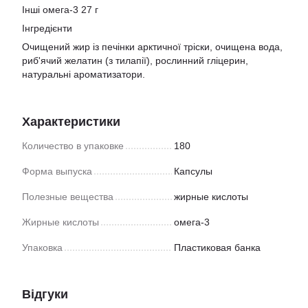
Інші омега-3 27 г
Інгредієнти
Очищений жир із печінки арктичної тріски, очищена вода,
риб'ячий желатин (з тилапії), рослинний гліцерин,
натуральні ароматизатори.
Характеристики
Количество в упаковке
180
Форма выпуска
Капсулы
Полезные вещества
жирные кислоты
Жирные кислоты
омега-3
Упаковка
Пластиковая банка
Відгуки