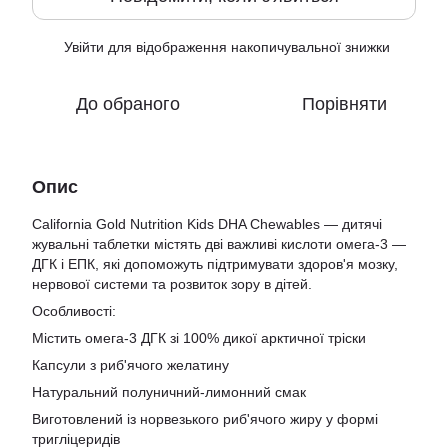
Увійти
для відображення накопичувальної знижки
%
До обраного
Порівняти
Опис
California Gold Nutrition Kids DHA Chewables — дитячі
жувальні таблетки містять дві важливі кислоти омега-3 —
ДГК і ЕПК, які допоможуть підтримувати здоров'я мозку,
нервової системи та розвиток зору в дітей.
Особливості:
Містить омега-3 ДГК зі 100% дикої арктичної тріски
Капсули з риб'ячого желатину
Натуральний полуничний-лимонний смак
Виготовлений із норвезького риб'ячого жиру у формі
тригліцеридів