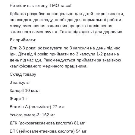
Не містить глютену, ГМО та сої
Добавка розроблена спеціально для дітей. жирні кислоти,
що входять до складу, необхідні для нормальної роботи
мозку, зменшення запальних процесів і поліпшення
загального самопочуття. Також підходить і для дорослих.
Як приймати:
Діти 2-3 роки: розжовувати по 3 капсули на день під час
їди. Діти від 4 років: приймати по 3 капсули 1-2 рази на
день під час їди. Рекомендується приймати за вказівкою
кваліфікованого медичного працівника.
Склад товару
3 капсулы
Калорії 10 ккал
Жири 1 г
Вітамін А (пальмітат) 27 мкг
Усього омега-3: 162 мг
ДГК (докозагексаєнова кислота) 81 мг
ЕПК (ейкозапентаєнова кислота) 54 мг