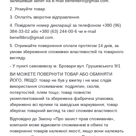
залишивши запит на e-mail
benefitbro@gmail.com
.
2. Упакуйте товар.
3. Оплатіть зворотне відправлення.
4. Повідомте номер декларації за телефоном +380 (96)
384-33-02 або +380 (63) 244-00-6 чи e-mail
benefitbro@gmail.com
.
5. Отримайте повернення оплати протягом 14 днів, за
умови збереження споживчих властивостей та товарного
вигляду.
- У пункті самовивозу м. Бровари вул. Грушевського 9/1
ВИ МОЖЕТЕ ПОВЕРНУТИ ТОВАР АБО ОБМІНЯТИ
ЙОГО, ЯКЩО: товар не був у вжитку і не має слідів
використання споживачем: подряпин, сколів,
потертостей, плям тощо; товар повністю
укомплектований та збережена фабрична упаковка;
збережено всі ярлики та заводське маркування; товар
зберігає товарний вигляд та свої споживчі властивості.
Відповідно до Закону «Про захист прав споживачів»,
компанія може відмовити споживачеві в обміні та
поверненні товарів належної якості, якщо вони належать