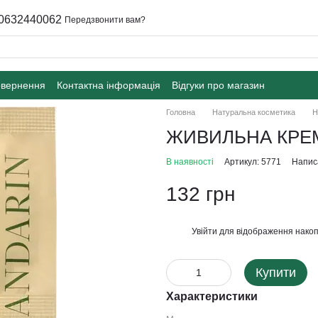
0632440062
Передзвонити вам?
овернення
Контактна інформація
Відгуки про магазин
Головна
Натуральна косметика
Н
ЖИВИЛЬНА КРЕ
В наявності
Артикул: 5771
Написа
132 грн
Увійти
для відображення накоп
%
Купити
Характеристики