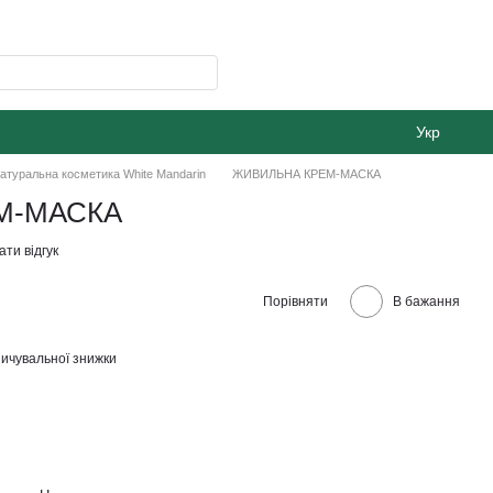
Укр
атуральна косметика White Mandarin
ЖИВИЛЬНА КРЕМ-МАСКА
М-МАСКА
ти відгук
Порівняти
В бажання
ичувальної знижки