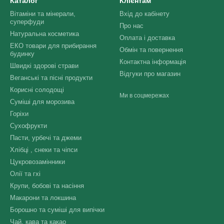
Каталог
Клієнтам
Вітаміни та мінерали,
Вхід до кабінету
суперфуди
Про нас
Натуральна косметика
Оплата і доставка
ЕКО товари для прибирання
Обмін та повернення
будинку
Контактна інформація
Швидкі здорові страви
Відгуки про магазин
Веганські та пісні продукти
Корисні солодощі
Ми в соцмережах
Суміші для морозива
Горіхи
Сухофрукти
Пасти, урбечі та джеми
Хлібці , снеки та чіпси
Цукровозамінники
Олії та гхі
Крупи, бобові та насіння
Макарони та локшина
Борошно та суміші для випічки
Чай, кава та какао