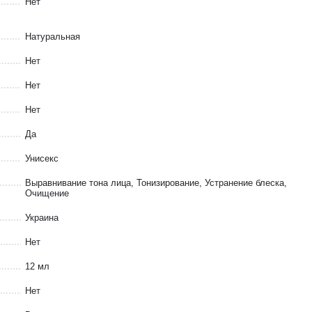
Нет
Натуральная
Нет
Нет
Нет
Да
Унисекс
Выравнивание тона лица, Тонизирование, Устранение блеска,
Очищение
Украина
Нет
12 мл
Нет