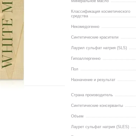
Минеральное масло
Классификация косметического
средства
Некомедогенно
Синтетические красители
Лаурил сульфат натрия (SLS)
Гипоаллергенно
Пол
Назначение и результат
Страна производитель
Синтетические консерванты
Объем
Лаурет сульфат натрия (SLES)