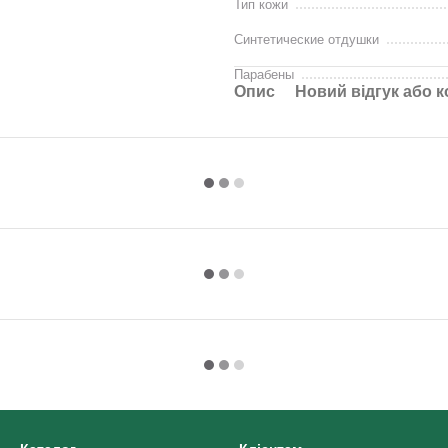
Тип кожи
Синтетические отдушки
Парабены
Опис
Новий відгук або 