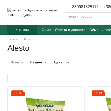
Перейти к основному контенту
+380981825115
+38
Каталог
О нас
Оплата и доставка
Обмен и воз
Главная
Alesto
Alesto
Фильтр
Раздел
Цена, грн
−10%
−10%