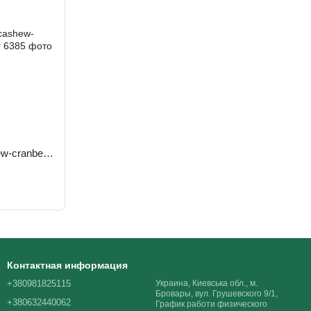
Микс кешью и клюквы, cashew-cranberry mix, ТМ Alesto, 200 г
Контактная информация
+380981825115
Украина, Киевська обл., м.
Бровары, вул. Грушевского 9/1,
+380632440062
График работи физического